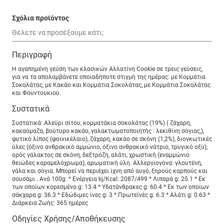
Σχόλια προϊόντος
Περιγραφή
Η αγαπημένη γεύση των κλασικών Αλλατίνη Cookie σε τρεις γεύσεις,
για να τα απολαμβάνετε οποιαδήποτε στιγμή της ημέρας: με Κομμάτια
Σοκολάτας, με Κακάο και Κομμάτια Σοκολάτας, με Κομμάτια Σοκολάτας
και Φουντουκιού.
Συστατικά
Συστατικά: Αλεύρι σίτου, κομματάκια σοκολάτας (19%) ( ζάχαρη,
κακαόμαζα, βούτυρο κακάο, γαλακτωματοποιητής : λεκιθίνη σόγιας,),
φυτικό λίπος (φοινικέλαιο), ζάχαρη, κακάο σε σκόνη (1,2%), διογκωτικές
ύλες (όξινο ανθρακικό αμμώνιο, όξινο ανθρακικό νάτριο, τρυγικό οξύ),
ορός γάλακτος σε σκόνη, δεξτρόζη, αλάτι, χρωστική (εναμμώνιο
θειώδες καραμελόχρωμα), αρωματική ύλη. Αλλεργιογόνα: γλουτένη,
γάλα και σόγια. Μπορεί να περιέχει ίχνη από αυγό, ξηρούς καρπούς και
σουσάμι . Ανά 100g: * Ενέργεια kj/Kcal: 2087/499 * Λιπαρά g: 25.1 * Eκ
των οποίων κορεσμένα g: 13.4 * Υδατάνθρακες g: 60.4 * Eκ των οποίων
σάκχαρα g: 36.3 * Εδώδιμες ίνες g: 3 * Πρωτεϊνές g: 6.3 * Αλάτι g: 0.63 *
Διάρκεια Ζωής: 365 ημέρες
Οδηγίες Χρήσης/Αποθήκευσης