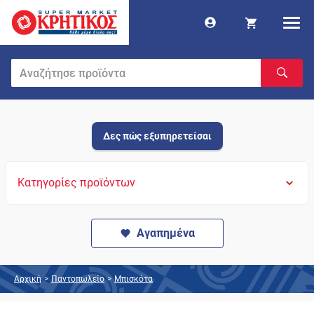
Δες πώς εξυπηρετείσαι
Κατηγορίες προϊόντων
Αγαπημένα
Αρχική
>
Παντοπωλείο
>
Μπισκότα