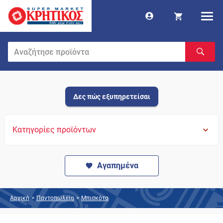
Δες πώς εξυπηρετείσαι
Κατηγορίες προϊόντων
Αγαπημένα
Αρχική
>
Παντοπωλείο
>
Μπισκότα