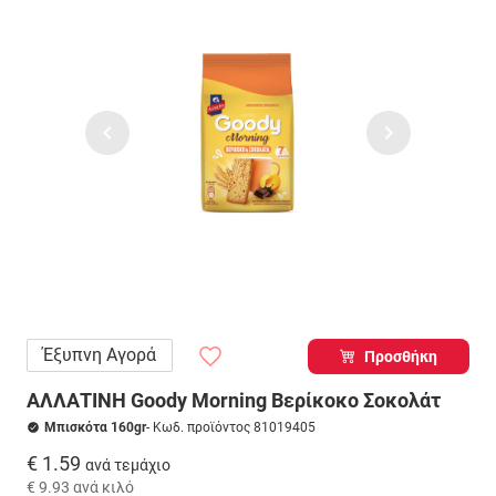
Έξυπνη Αγορά
Προσθήκη
ΑΛΛΑΤΙΝΗ Goody Morning Βερίκοκο Σοκολάτ
Μπισκότα 160gr
- Κωδ. προϊόντος 81019405
€ 1.59
ανά τεμάχιο
€ 9.93
ανά κιλό