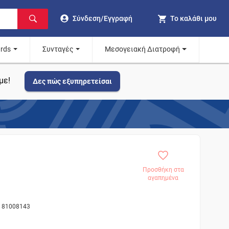
Σύνδεση/Εγγραφή
Το καλάθι μου
ards
Συνταγές
Μεσογειακή Διατροφή
με!
Δες πώς εξυπηρετείσαι
Προσθήκη στα
αγαπημένα
ς 81008143