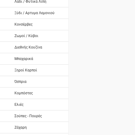
Λάδι / Φυτικά Λίπη
Ξύδι / Αρτυμα Λεμονιού
Κονσέρβες
Ζωμοί / Κύβοι
Διεθνής Κουζίνα
Μπαχαρικά
Ξηροί Καρποί
Όσπρια
Κομπόστες
Ελιές
Σούπες - Πουρές
Ζάχαρη