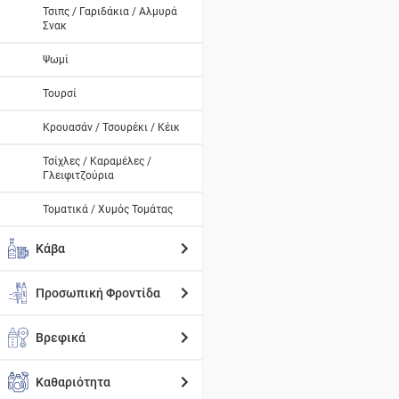
Τσιπς / Γαριδάκια / Αλμυρά
Σνακ
Ψωμί
Τουρσί
Κρουασάν / Τσουρέκι / Κέικ
Τσίχλες / Καραμέλες /
Γλειφιτζούρια
Τοματικά / Χυμός Τομάτας
Κάβα
Προσωπική Φροντίδα
Βρεφικά
Καθαριότητα