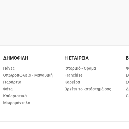
ΔΗΜΟΦΙΛΗ
Η ΕΤΑΙΡΕΙΑ
Β
Πάνες
Ιστορικό - Όραμα
Φ
Οπωροπωλείο - Μαναβική
Franchise
Ε
Γιαούρτια
Καριέρα
Σ
Φέτα
Βρείτε το κατάστημά σας
Δ
Καθαριστικά
G
Μωρομάντηλα