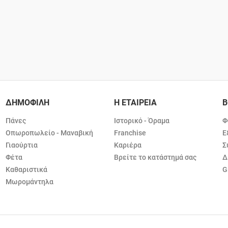
ΔΗΜΟΦΙΛΗ
Η ΕΤΑΙΡΕΙΑ
Β
Πάνες
Ιστορικό - Όραμα
Φ
Οπωροπωλείο - Μαναβική
Franchise
Ε
Γιαούρτια
Καριέρα
Σ
Φέτα
Βρείτε το κατάστημά σας
Δ
Καθαριστικά
G
Μωρομάντηλα