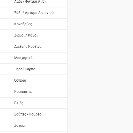
Λάδι / Φυτικά Λίπη
Ξύδι / Αρτυμα Λεμονιού
Κονσέρβες
Ζωμοί / Κύβοι
Διεθνής Κουζίνα
Μπαχαρικά
Ξηροί Καρποί
Όσπρια
Κομπόστες
Ελιές
Σούπες - Πουρές
Ζάχαρη