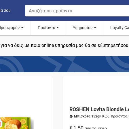
μά σου
Προσφορές
Προϊόντα
Υπηρεσίες
Loyalty C
για να δεις με ποια online υπηρεσία μας θα σε εξυπηρετήσου
ROSHEN Lovita Blondie 
Μπισκότα 152gr
- Κωδ. προϊόντος
€ 1.50
ανά τεμάχιο