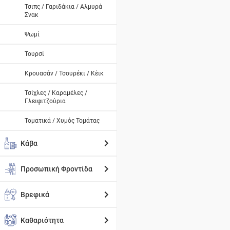
Τσιπς / Γαριδάκια / Αλμυρά
Σνακ
Ψωμί
Τουρσί
Κρουασάν / Τσουρέκι / Κέικ
Τσίχλες / Καραμέλες /
Γλειφιτζούρια
Τοματικά / Χυμός Τομάτας
Κάβα
Προσωπική Φροντίδα
Βρεφικά
Καθαριότητα