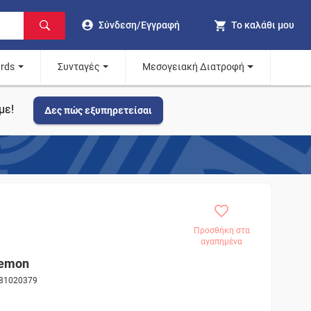
Σύνδεση/Εγγραφή
Το καλάθι μου
ards
Συνταγές
Μεσογειακή Διατροφή
με!
Δες πώς εξυπηρετείσαι
Προσθήκη στα
αγαπημένα
Lemon
 81020379