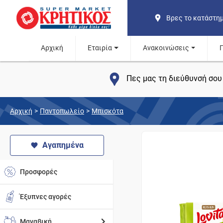
Βρες το κατάστη
Αρχική
Εταιρία
Ανακοινώσεις
Πες μας τη διεύθυνσή σου 
Αρχική
>
Παντοπωλείο
>
Μπισκότα
Αγαπημένα
Προσφορές
Έξυπνες αγορές
Μαναβική