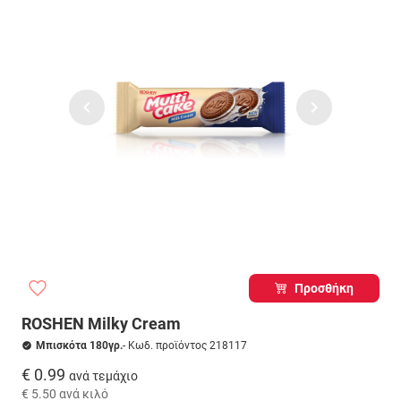
Προσθήκη
ROSHEN Milky Cream
Μπισκότα 180γρ.
- Κωδ. προϊόντος 218117
€ 0.99
ανά τεμάχιο
€ 5.50
ανά κιλό