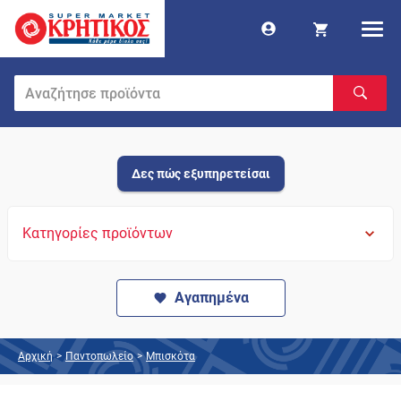
Δες πώς εξυπηρετείσαι
Κατηγορίες προϊόντων
Αγαπημένα
Αρχική
>
Παντοπωλείο
>
Μπισκότα