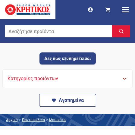
Δες πώς εξυπηρετείσαι
Κατηγορίες προϊόντων
Αγαπημένα
Αρχική
>
Παντοπωλείο
>
Μπισκότα