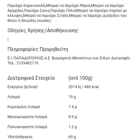
Περιέχει Καρκινοειδή,Μπορεί να περιέχει Ψάρια,Μπορεί να περιέχει
Αραχίδες,Περιέχει Σόγια,Περιέχει Γάλα,Μπορεί να περιέχει Καρποί με
κέλυφος,Μπορεί να περιέχει Σινάπι,Μπορεί να περιέχει Διοξείδιο του
θείου ή Θειώδης ενώσεις
Οδηγίες Χρήσης/Αποθήκευσης
|
Πληροφορίες Προμηθεύτη
Ε.Ι. ΠΑΠΑΔΟΠΟΥΛΟΣ Α.Ε. Βιομηχανία Μπισκότων και Ειδών Διατροφής.
Τηλ.: 2103482116
Διατροφικά Στοιχεία
(ανά 100g)
Ενέργεια (kj/kcal)
2014 kj / 480 kcal
Λιπαρά
19 g
Κορεσμένα Λιπαρά
7.4 g
Μονοακόρεστα Λιπαρά
9.9 g
Πολυακόρεστα Λιπαρά
1.2 g
Υδατάνθρακες
69 g