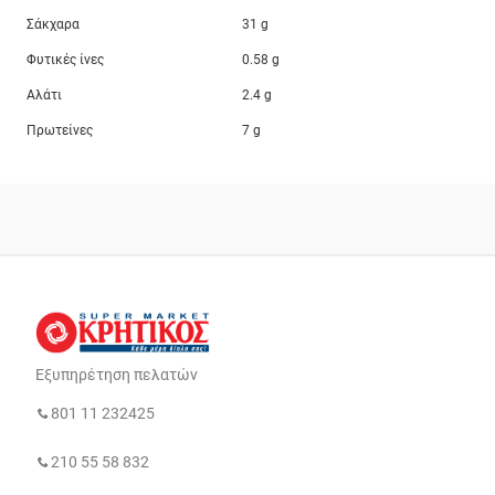
Σάκχαρα
31 g
Φυτικές ίνες
0.58 g
Αλάτι
2.4 g
Πρωτείνες
7 g
Εξυπηρέτηση πελατών
801 11 232425
210 55 58 832