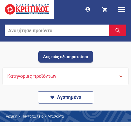
Δες πώς εξυπηρετείσαι
Κατηγορίες προϊόντων
Αγαπημένα
Αρχική
>
Παντοπωλείο
>
Μπισκότα