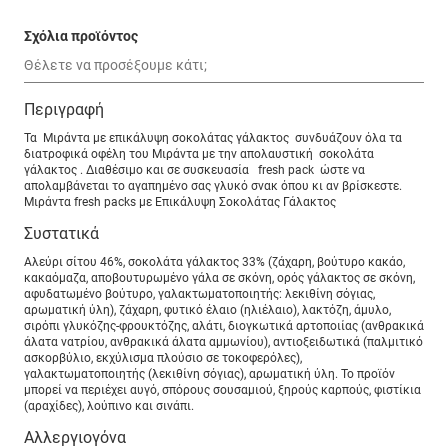
Σχόλια προϊόντος
Περιγραφή
Τα Μιράντα με επικάλυψη σοκολάτας γάλακτος συνδυάζουν όλα τα
διατροφικά οφέλη του Μιράντα με την απολαυστική σοκολάτα
γάλακτος . Διαθέσιμο και σε συσκευασία fresh pack ώστε να
απολαμβάνεται το αγαπημένο σας γλυκό σνακ όπου κι αν βρίσκεστε.
Μιράντα fresh packs με Επικάλυψη Σοκολάτας Γάλακτος
Συστατικά
Αλεύρι σίτου 46%, σοκολάτα γάλακτος 33% (ζάχαρη, βούτυρο κακάο,
κακαόμαζα, αποβουτυρωμένο γάλα σε σκόνη, ορός γάλακτος σε σκόνη,
αφυδατωμένο βούτυρο, γαλακτωματοποιητής: λεκιθίνη σόγιας,
αρωματική ύλη), ζάχαρη, φυτικό έλαιο (ηλιέλαιο), λακτόζη, άμυλο,
σιρόπι γλυκόζης-φρουκτόζης, αλάτι, διογκωτικά αρτοποιίας (ανθρακικά
άλατα νατρίου, ανθρακικά άλατα αμμωνίου), αντιοξειδωτικά (παλμιτικό
ασκορβύλιο, εκχύλισμα πλούσιο σε τοκοφερόλες),
γαλακτωματοποιητής (λεκιθίνη σόγιας), αρωματική ύλη. Το προϊόν
μπορεί να περιέχει αυγό, σπόρους σουσαμιού, ξηρούς καρπούς, φιστίκια
(αραχίδες), λούπινο και σινάπι.
Αλλεργιογόνα