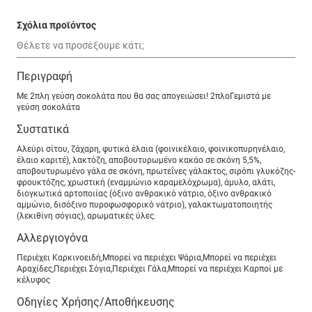
Σχόλια προϊόντος
Περιγραφή
Με 2πλη γεύση σοκολάτα που θα σας απογειώσει! 2πλοΓεμιστά με
γεύση σοκολάτα
Συστατικά
Αλεύρι σίτου, ζάχαρη, φυτικά έλαια (φοινικέλαιο, φοινικοπυρηνέλαιο,
έλαιο καριτέ), λακτόζη, αποβουτυρωμένο κακάο σε σκόνη 5,5%,
αποβουτυρωμένο γάλα σε σκόνη, πρωτεΐνες γάλακτος, σιρόπι γλυκόζης-
φρουκτόζης, χρωστική (εναμμώνιο καραμελόχρωμα), άμυλο, αλάτι,
διογκωτικά αρτοποιίας (όξινο ανθρακικό νάτριο, όξινο ανθρακικό
αμμώνιο, δισόξινο πυροφωσφορικό νάτριο), γαλακτωματοποιητής
(λεκιθίνη σόγιας), αρωματικές ύλες.
Αλλεργιογόνα
Περιέχει Καρκινοειδή,Μπορεί να περιέχει Ψάρια,Μπορεί να περιέχει
Αραχίδες,Περιέχει Σόγια,Περιέχει Γάλα,Μπορεί να περιέχει Καρποί με
κέλυφος
Οδηγίες Χρήσης/Αποθήκευσης