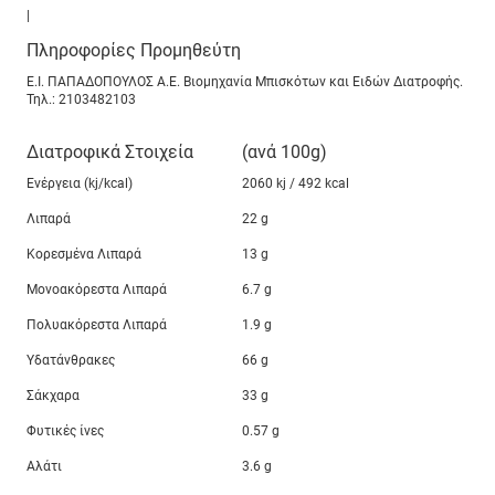
|
Πληροφορίες Προμηθεύτη
Ε.Ι. ΠΑΠΑΔΟΠΟΥΛΟΣ Α.Ε. Βιομηχανία Μπισκότων και Ειδών Διατροφής.
Τηλ.: 2103482103
Διατροφικά Στοιχεία
(ανά 100g)
Ενέργεια (kj/kcal)
2060 kj / 492 kcal
Λιπαρά
22 g
Κορεσμένα Λιπαρά
13 g
Μονοακόρεστα Λιπαρά
6.7 g
Πολυακόρεστα Λιπαρά
1.9 g
Υδατάνθρακες
66 g
Σάκχαρα
33 g
Φυτικές ίνες
0.57 g
Αλάτι
3.6 g