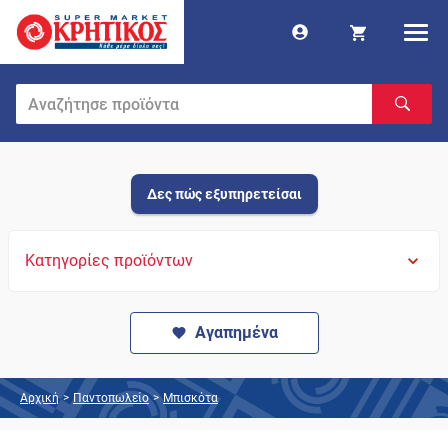
Δες πώς εξυπηρετείσαι
Κατηγορίες προϊόντων
Αγαπημένα
Αρχική
>
Παντοπωλείο
>
Μπισκότα