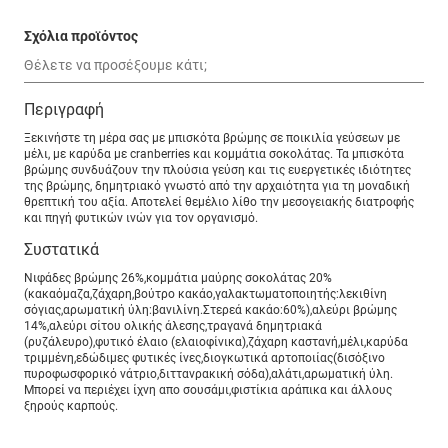
Σχόλια προϊόντος
Περιγραφή
Ξεκινήστε τη μέρα σας με μπισκότα βρώμης σε ποικιλία γεύσεων με
μέλι, με καρύδα με cranberries και κομμάτια σοκολάτας. Τα μπισκότα
βρώμης συνδυάζουν την πλούσια γεύση και τις ευεργετικές ιδιότητες
της βρώμης, δημητριακό γνωστό από την αρχαιότητα για τη μοναδική
θρεπτική του αξία. Αποτελεί θεμέλιο λίθο την μεσογειακής διατροφής
και πηγή φυτικών ινών για τον οργανισμό.
Συστατικά
Νιφάδες βρώμης 26%,κομμάτια μαύρης σοκολάτας 20%
(κακαόμαζα,ζάχαρη,βούτρο κακάο,γαλακτωματοποιητής:λεκιθίνη
σόγιας,αρωματική ύλη:βανιλίνη.Στερεά κακάο:60%),αλεύρι βρώμης
14%,αλεύρι σίτου ολικής άλεσης,τραγανά δημητριακά
(ρυζάλευρο),φυτικό έλαιο (ελαιοφίνικα),ζάχαρη καστανή,μέλι,καρύδα
τριμμένη,εδώδιμες φυτικές ίνες,διογκωτικά αρτοποιίας(δισόξινο
πυροφωσφορικό νάτριο,διττανρακική σόδα),αλάτι,αρωματική ύλη.
Μπορεί να περιέχει ίχνη απο σουσάμι,φιστίκια αράπικα και άλλους
ξηρούς καρπούς.