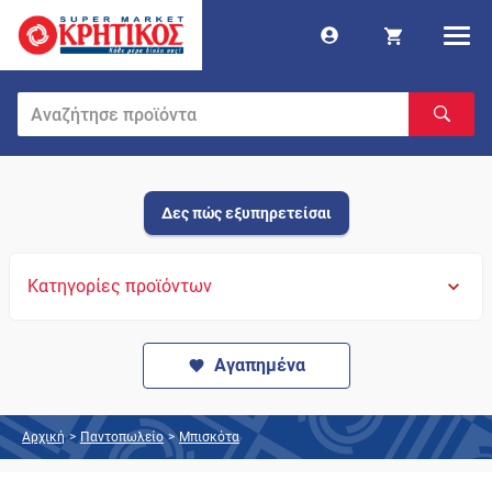
Δες πώς εξυπηρετείσαι
Κατηγορίες προϊόντων
Αγαπημένα
Αρχική
>
Παντοπωλείο
>
Μπισκότα