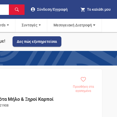
Σύνδεση/Εγγραφή
Το καλάθι μου
ards
Συνταγές
Μεσογειακή Διατροφή
με!
Δες πώς εξυπηρετείσαι
Προσθήκη στα
αγαπημένα
α Μήλο & Ξηροί Καρποί
721908