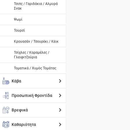
Τσιπς / Γαριδάκια / Αλμυρά
Σνακ
Ψωμί
Τουρσί
Κρουασάν / Τσουρέκι / Κέικ
Τσίχλες / Καραμέλες /
Γλειφιτζούρια
Τοματικά / Χυμός Τομάτας
Κάβα
Προσωπική Φροντίδα
Βρεφικά
Καθαριότητα