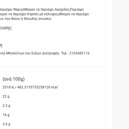
περιέχει Ψάρια,Μπορεί να περιέχει Αραχίδες,Περιέχει
πορεί να περιέχει Καρποί με κέλυφος,Μπορεί να περιέχει
διο του θείου ή Θειώδης ενώσεις
ευσης
η
νία Μπισκότων και Ειδών Διατροφής. Τηλ.: 2103482116
(ανά 100g)
2018 kj / 482.3135755258126 kcal
22 g
2.3 g
16 g
2.6 g