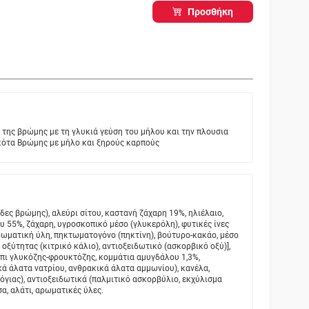
Προσθήκη
 της βρώμης με τη γλυκιά γεύση του μήλου και την πλουσια
κότα Βρώμης με μήλο και ξηρούς καρπούς
ες βρώμης), αλεύρι σίτου, καστανή ζάχαρη 19%, ηλιέλαιο,
 55%, ζάχαρη, υγροσκοπικό μέσο (γλυκερόλη), φυτικές ίνες
αρωματική ύλη, πηκτωματογόνο (πηκτίνη), βούτυρο-κακάο, μέσο
ς οξύτητας (κιτρικό κάλιο), αντιοξειδωτικό (ασκορβικό οξύ)],
όπι γλυκόζης-φρουκτόζης, κομμάτια αμυγδάλου 1,3%,
ά άλατα νατρίου, ανθρακικά άλατα αμμωνίου), κανέλα,
γιας), αντιοξειδωτικά (παλμιτικό ασκορβύλιο, εκχύλισμα
α, αλάτι, αρωματικές ύλες.