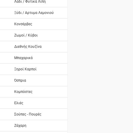
Λάδι / Φυτικά Λίπη
Ξύδι / Αρτυμα Λεμονιού
Κονσέρβες
Ζωμοί / Κύβοι
Διεθνής Κουζίνα
Μπαχαρικά
Ξηροί Καρποί
Όσπρια
Κομπόστες
Ελιές
Σούπες - Πουρές
Ζάχαρη