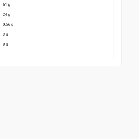
61 g
24 g
0.56 g
3 g
8 g