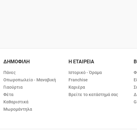
ΔΗΜΟΦΙΛΗ
Η ΕΤΑΙΡΕΙΑ
Β
Πάνες
Ιστορικό - Όραμα
Φ
Οπωροπωλείο - Μαναβική
Franchise
Ε
Γιαούρτια
Καριέρα
Σ
Φέτα
Βρείτε το κατάστημά σας
Δ
Καθαριστικά
G
Μωρομάντηλα