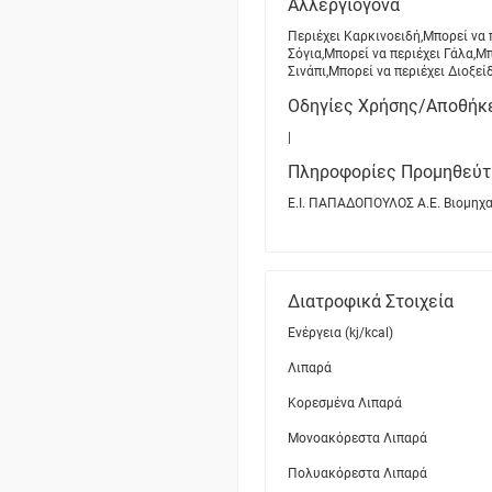
Αλλεργιογόνα
Περιέχει Καρκινοειδή,Μπορεί να 
Σόγια,Μπορεί να περιέχει Γάλα,Μ
Σινάπι,Μπορεί να περιέχει Διοξεί
Οδηγίες Χρήσης/Αποθήκ
|
Πληροφορίες Προμηθεύτ
Ε.Ι. ΠΑΠΑΔΟΠΟΥΛΟΣ Α.Ε. Βιομηχα
Διατροφικά Στοιχεία
Ενέργεια (kj/kcal)
Λιπαρά
Κορεσμένα Λιπαρά
Μονοακόρεστα Λιπαρά
Πολυακόρεστα Λιπαρά