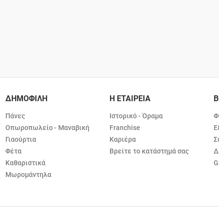
ΔΗΜΟΦΙΛΗ
Η ΕΤΑΙΡΕΙΑ
Β
Πάνες
Ιστορικό - Όραμα
Φ
Οπωροπωλείο - Μαναβική
Franchise
Ε
Γιαούρτια
Καριέρα
Σ
Φέτα
Βρείτε το κατάστημά σας
Δ
Καθαριστικά
G
Μωρομάντηλα