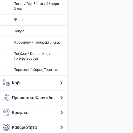
Τσιπς / Γαριδάκια / Αλμυρά
Σνακ
Ψωμί
Τουρσί
Κρουασάν / Τσουρέκι / Κέικ
Τσίχλες / Καραμέλες /
Γλειφιτζούρια
Τοματικά / Χυμός Τομάτας
Κάβα
Προσωπική Φροντίδα
Βρεφικά
Καθαριότητα