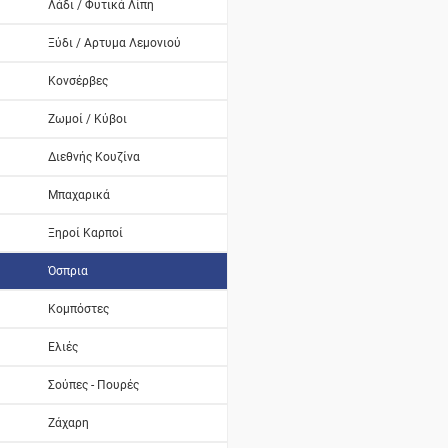
Λάδι / Φυτικά Λίπη
Ξύδι / Αρτυμα Λεμονιού
Κονσέρβες
Ζωμοί / Κύβοι
Διεθνής Κουζίνα
Μπαχαρικά
Ξηροί Καρποί
Όσπρια
Κομπόστες
Ελιές
Σούπες - Πουρές
Ζάχαρη