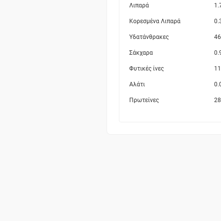
Λιπαρά
1.
Κορεσμένα Λιπαρά
0.
Υδατάνθρακες
46
Σάκχαρα
0.
Φυτικές ίνες
11
Αλάτι
0.
Πρωτείνες
28