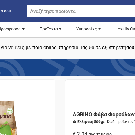
μά σου
Προσφορές
Προϊόντα
Υπηρεσίες
Loyalty C
για να δεις με ποια online υπηρεσία μας θα σε εξυπηρετήσου
AGRINO Φάβα Φαρσάλων
Ελληνική 500γρ.
- Κωδ. προϊόντος
€ 2.04
ανά τεμάχιο