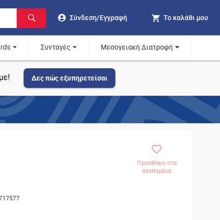
Σύνδεση/Εγγραφή
Το καλάθι μου
ards
Συνταγές
Μεσογειακή Διατροφή
με!
Δες πώς εξυπηρετείσαι
Προσθήκη στα
αγαπημένα
 717577