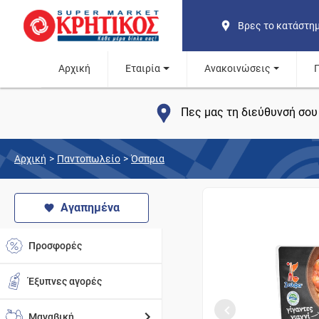
Βρες το κατάστη
Αρχική
Εταιρία
Ανακοινώσεις
Πες μας τη διεύθυνσή σου 
Αρχική
>
Παντοπωλείο
>
Όσπρια
Αγαπημένα
Προσφορές
Έξυπνες αγορές
Μαναβική