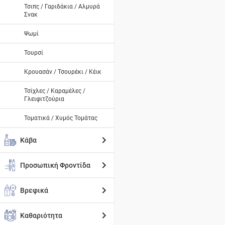
Τσιπς / Γαριδάκια / Αλμυρά
Σνακ
Ψωμί
Τουρσί
Κρουασάν / Τσουρέκι / Κέικ
Τσίχλες / Καραμέλες /
Γλειφιτζούρια
Τοματικά / Χυμός Τομάτας
Κάβα
Προσωπική Φροντίδα
Βρεφικά
Καθαριότητα