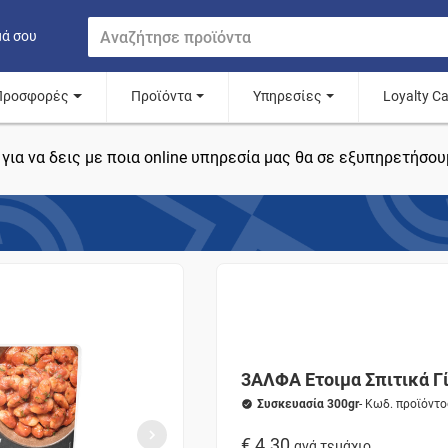
μά σου
Προσφορές
Προϊόντα
Υπηρεσίες
Loyalty C
για να δεις με ποια online υπηρεσία μας θα σε εξυπηρετήσου
3ΑΛΦΑ Ετοιμα Σπιτικά Γί
Συσκευασία 300gr
- Κωδ. προϊόντ
€ 4.30
ανά τεμάχιο