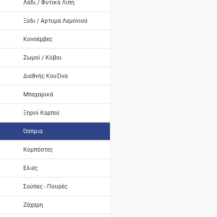
Λάδι / Φυτικά Λίπη
Ξύδι / Αρτυμα Λεμονιού
Κονσέρβες
Ζωμοί / Κύβοι
Διεθνής Κουζίνα
Μπαχαρικά
Ξηροί Καρποί
Όσπρια
Κομπόστες
Ελιές
Σούπες - Πουρές
Ζάχαρη