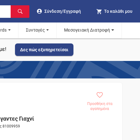
Σύνδεση/Εγγραφή
Το καλάθι μου
ards
Συνταγές
Μεσογειακή Διατροφή
με!
Δες πώς εξυπηρετείσαι
Προσθήκη στα
αγαπημένα
γαντες Γιαχνί
ος 81009959