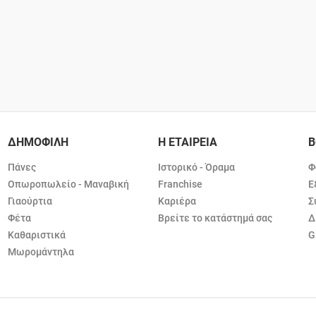
ΔΗΜΟΦΙΛΗ
Η ΕΤΑΙΡΕΙΑ
Β
Πάνες
Ιστορικό - Όραμα
Φ
Οπωροπωλείο - Μαναβική
Franchise
Ε
Γιαούρτια
Καριέρα
Σ
Φέτα
Βρείτε το κατάστημά σας
Δ
Καθαριστικά
G
Μωρομάντηλα