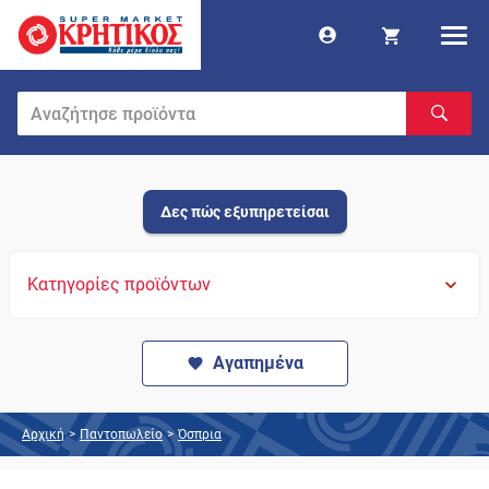
Δες πώς εξυπηρετείσαι
Κατηγορίες προϊόντων
Αγαπημένα
Αρχική
>
Παντοπωλείο
>
Όσπρια