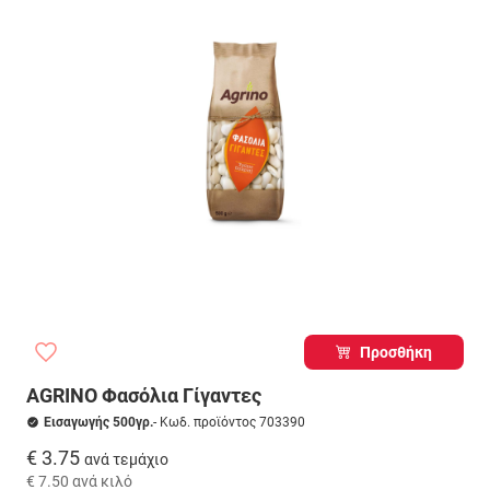
Προσθήκη
AGRINO Φασόλια Γίγαντες
Εισαγωγής 500γρ.
- Κωδ. προϊόντος 703390
€ 3.75
ανά τεμάχιο
€ 7.50
ανά κιλό