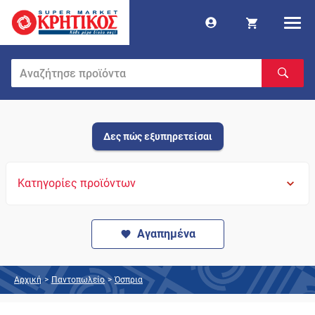
Δες πώς εξυπηρετείσαι
Κατηγορίες προϊόντων
Αγαπημένα
Αρχική
>
Παντοπωλείο
>
Όσπρια