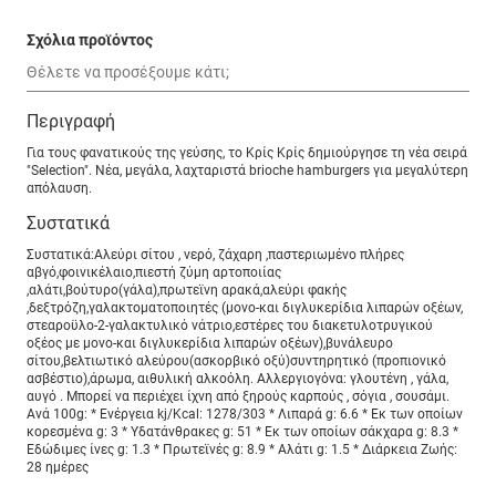
Σχόλια προϊόντος
Περιγραφή
Για τους φανατικούς της γεύσης, το Κρίς Κρίς δημιούργησε τη νέα σειρά
"Selection". Νέα, μεγάλα, λαχταριστά brioche hamburgers για μεγαλύτερη
απόλαυση.
Συστατικά
Συστατικά:Αλεύρι σίτου , νερό, ζάχαρη ,παστεριωμένο πλήρες
αβγό,φοινικέλαιο,πιεστή ζύμη αρτοποιίας
,αλάτι,βούτυρο(γάλα),πρωτεϊνη αρακά,αλεύρι φακής
,δεξτρόζη,γαλακτοματοποιητές (μονο-και διγλυκερίδια λιπαρών οξέων,
στεαροϋλο-2-γαλακτυλικό νάτριο,εστέρες του διακετυλοτρυγικού
οξέος με μονο-και διγλυκερίδια λιπαρών οξέων),βυνάλευρο
σίτου,βελτιωτικό αλεύρου(ασκορβικό οξύ)συντηρητικό (προπιονικό
ασβέστιο),άρωμα, αιθυλική αλκοόλη. Αλλεργιογόνα: γλουτένη , γάλα,
αυγό . Μπορεί να περιέχει ίχνη από ξηρούς καρπούς , σόγια , σουσάμι.
Ανά 100g: * Ενέργεια kj/Kcal: 1278/303 * Λιπαρά g: 6.6 * Eκ των οποίων
κορεσμένα g: 3 * Υδατάνθρακες g: 51 * Eκ των οποίων σάκχαρα g: 8.3 *
Εδώδιμες ίνες g: 1.3 * Πρωτεϊνές g: 8.9 * Αλάτι g: 1.5 * Διάρκεια Ζωής:
28 ημέρες