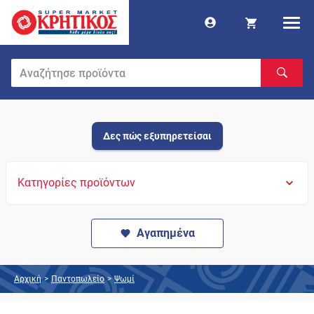
Δες πώς εξυπηρετείσαι
Κατηγορίες προϊόντων
Αγαπημένα
Αρχική
>
Παντοπωλείο
>
Ψωμί