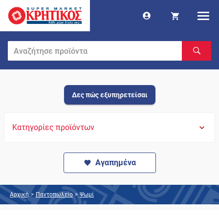
Δες πώς εξυπηρετείσαι
Κατηγορίες προϊόντων
Αγαπημένα
Αρχική
>
Παντοπωλείο
>
Ψωμί