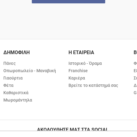
ΔΗΜΟΦΙΛΗ
Η ΕΤΑΙΡΕΙΑ
Β
Πάνες
Ιστορικό - Όραμα
Φ
Οπωροπωλείο - Μαναβική
Franchise
Ε
Γιαούρτια
Καριέρα
Σ
Φέτα
Βρείτε το κατάστημά σας
Δ
Καθαριστικά
G
Μωρομάντηλα
ΑΚΟΛΟΥΘΗΣΕ ΜΑΣ ΣΤΑ SOCIAL