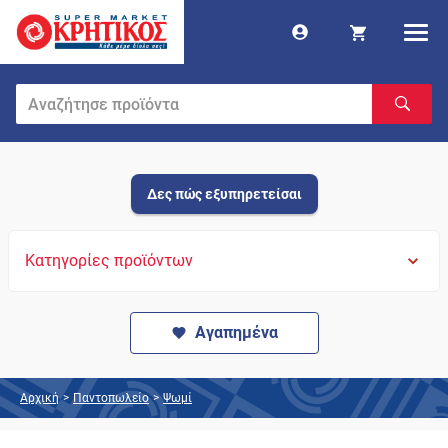
Δες πώς εξυπηρετείσαι
Κατηγορίες προϊόντων
Αγαπημένα
Αρχική
>
Παντοπωλείο
>
Ψωμί