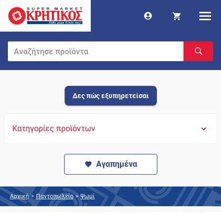
Δες πώς εξυπηρετείσαι
Κατηγορίες προϊόντων
Αγαπημένα
Αρχική
>
Παντοπωλείο
>
Ψωμί