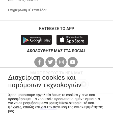
Ρυθμίσεις Cookies
Ενημέρωση Β’ επιπέδου
ΚΑΤΕΒΑΣΕ ΤΟ APP
ΑΚΟΛΟΥΘΗΣΕ ΜΑΣ ΣΤΑ SOCIAL
ΜΑΘΕ ΠΡΩΤΟΣ ΤΑ ΝΕΑ ΜΑΣ
Διαχείριση cookies και
παρόμοιων τεχνολογιών
Χρησιμοποιούμε εργαλεία όπως τα cookies για να σου
προσφέρουμε μία κορυφαία προσωποποιημένη εμπειρία,
για να σε βοηθήσουμε να βρεις ευκολότερα αυτό που
© Copyright 2026
ANEDIK Kritikos
. All Rights Reserved
ψάχνεις, καθώς και για την ανάλυση της επισκεψιμότητάς
Made with
by
Desquared
μας.