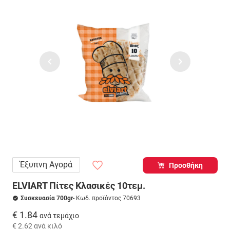
Έξυπνη Αγορά
Προσθήκη
ELVIART Πίτες Κλασικές 10τεμ.
Συσκευασία 700gr
- Κωδ. προϊόντος 70693
€ 1.84
ανά τεμάχιο
€ 2.62
ανά κιλό