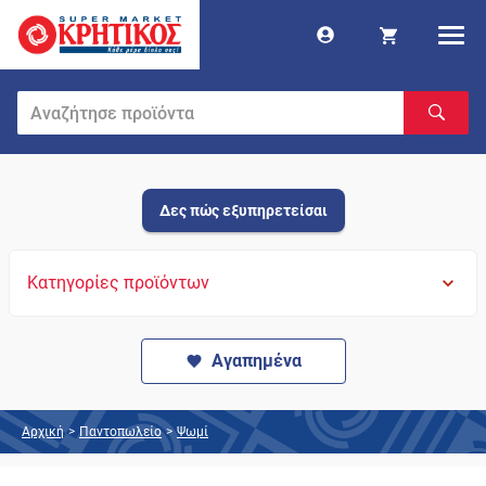
Δες πώς εξυπηρετείσαι
Κατηγορίες προϊόντων
Αγαπημένα
Αρχική
>
Παντοπωλείο
>
Ψωμί