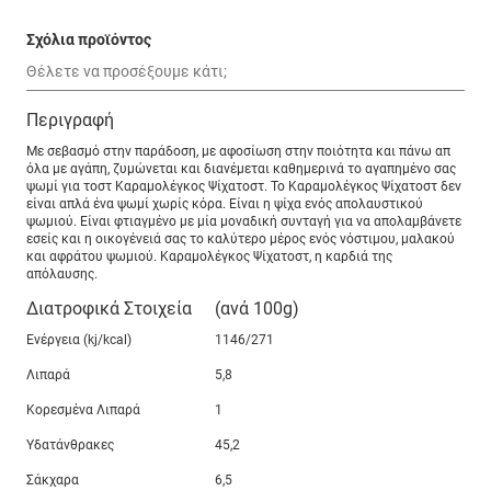
Σχόλια προϊόντος
Περιγραφή
Με σεβασμό στην παράδοση, με αφοσίωση στην ποιότητα και πάνω απ
όλα με αγάπη, ζυμώνεται και διανέμεται καθημερινά το αγαπημένο σας
ψωμί για τοστ Καραμολέγκος Ψίχατοστ. Το Καραμολέγκος Ψίχατοστ δεν
είναι απλά ένα ψωμί χωρίς κόρα. Είναι η ψίχα ενός απολαυστικού
ψωμιού. Είναι φτιαγμένο με μία μοναδική συνταγή για να απολαμβάνετε
εσείς και η οικογένειά σας το καλύτερο μέρος ενός νόστιμου, μαλακού
και αφράτου ψωμιού. Καραμολέγκος Ψίχατοστ, η καρδιά της
απόλαυσης.
Διατροφικά Στοιχεία
(ανά 100g)
Ενέργεια (kj/kcal)
1146/271
Λιπαρά
5,8
Κορεσμένα Λιπαρά
1
Υδατάνθρακες
45,2
Σάκχαρα
6,5