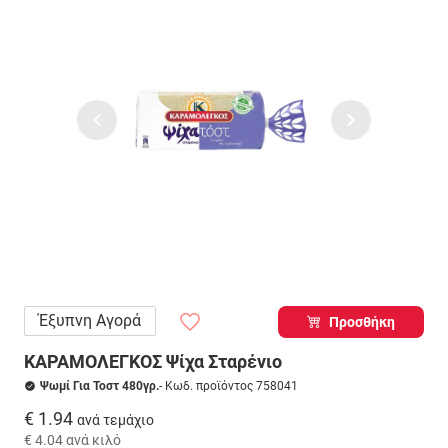
Έξυπνη Αγορά
Προσθήκη
ΚΑΡΑΜΟΛΕΓΚΟΣ Ψίχα Σταρένιο
Ψωμί Για Τοστ 480γρ.
- Κωδ. προϊόντος 758041
€ 1.94
ανά τεμάχιο
€ 4.04
ανά κιλό