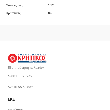
Φυτικές ίνες
1,12
Πρωτείνες
8,6
Εξυπηρέτηση πελατών
801 11 232425
210 55 58 832
ΕΚΕ