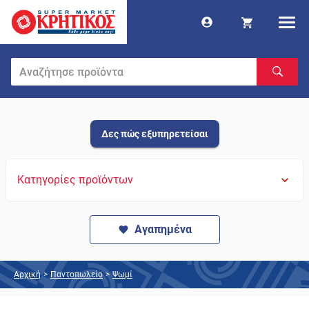
Δες πώς εξυπηρετείσαι
Κατηγορίες προϊόντων
Αγαπημένα
Αρχική
>
Παντοπωλείο
>
Ψωμί