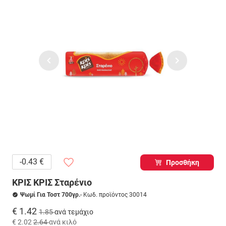
-0.43 €
Προσθήκη
ΚΡΙΣ ΚΡΙΣ Σταρένιο
Ψωμί Για Τοστ 700γρ.
- Κωδ. προϊόντος 30014
€ 1.42
1.85
ανά τεμάχιο
€ 2.02
2.64
ανά κιλό