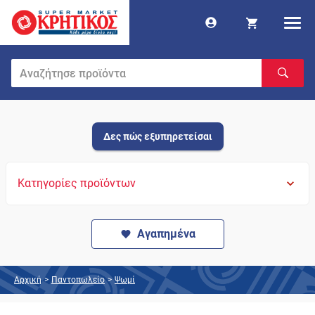
Δες πώς εξυπηρετείσαι
Κατηγορίες προϊόντων
Αγαπημένα
Αρχική
>
Παντοπωλείο
>
Ψωμί