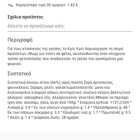
Χαμηλότερη τιμή 30 ημερών: 1.42 €
Σχόλια προϊόντος
Περιγραφή
Για τους κλασικούς της γεύσης, το Κρίς Κρίς δημιούργησε τη σειρά
προϊόντων «Ψωμί για τοστ» σε φέτες, ακολουθώντας έναν σύγχρονο
τρόπο αρτοποίησης που αναδεικνύει τη γεύση του αγαπημένου μας
ψωμιού.
Συστατικά
Συστατικά:Αλεύρι σίτου (66%), νερό, πιεστή ζύμη αρτοποιίας,
φοινικέλαιο, ζάχαρη, αλάτι, γαλακτωματοποιητής: μονο και
διγλυκερίδια λιπαρών οξέων, συντηρητικό: διοξικό νάτριο, βελτιωτικό
αλεύρου: ασκορβικό οξύ. Αλλεργιογόνα: γλουτένη Μπορεί να περιέχει
ίχνη απο: σουσάμι, γάλα, αυγό Ανά 100g: * Ενέργεια kj/Kcal: 1137J/269 *
Λιπαρά g: 3.9 * Eκ των οποίων κορεσμένα g: 1.4 * Υδατάνθρακες g: 48 *
Eκ των οποίων σάκχαρα g: 3.3 * Εδώδιμες ίνες g: 1.7 * Πρωτεϊνές g: 9.3
* Αλάτι g: 1.4 * Διάρκεια Ζωής: 28 ημέρες