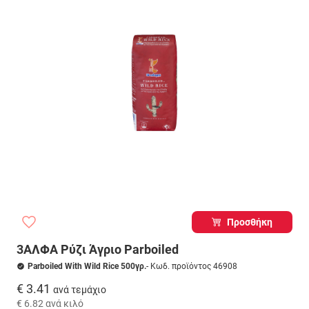
Προσθήκη
3ΑΛΦΑ Ρύζι Άγριο Parboiled
Parboiled With Wild Rice 500γρ.
- Κωδ. προϊόντος 46908
€ 3.41
ανά τεμάχιο
€ 6.82
ανά κιλό