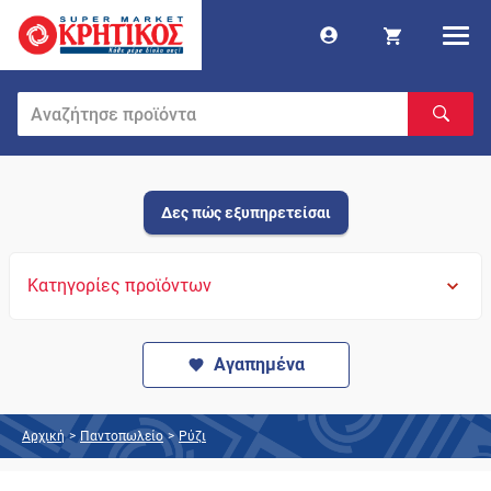
Δες πώς εξυπηρετείσαι
Κατηγορίες προϊόντων
Αγαπημένα
Αρχική
>
Παντοπωλείο
>
Ρύζι