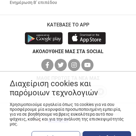
Ενημέρωση Β’ επιπέδου
ΚΑΤΕΒΑΣΕ ΤΟ APP
ΑΚΟΛΟΥΘΗΣΕ ΜΑΣ ΣΤΑ SOCIAL
ΜΑΘΕ ΠΡΩΤΟΣ ΤΑ ΝΕΑ ΜΑΣ
Διαχείριση cookies και
παρόμοιων τεχνολογιών
Χρησιμοποιούμε εργαλεία όπως τα cookies για να σου
προσφέρουμε μία κορυφαία προσωποποιημένη εμπειρία,
για να σε βοηθήσουμε να βρεις ευκολότερα αυτό που
© Copyright 2026
ANEDIK Kritikos
. All Rights Reserved
ψάχνεις, καθώς και για την ανάλυση της επισκεψιμότητάς
Made with
by
Desquared
μας.