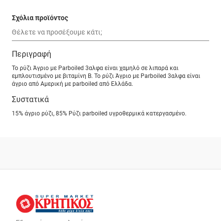
Σχόλια προϊόντος
Περιγραφή
Το ρύζι Άγριο με Parboiled 3αλφα είναι χαμηλό σε λιπαρά και
εμπλουτισμένο με βιταμίνη Β. Το ρύζι Άγριο με Parboiled 3αλφα είναι
άγριο από Αμερική με parboiled από Ελλάδα.
Συστατικά
15% άγριο ρύζι, 85% Ρύζι parboiled υγροθερμικά κατεργασμένο.