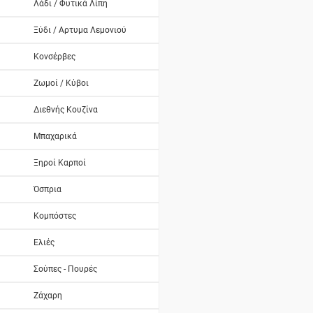
Λάδι / Φυτικά Λίπη
Ξύδι / Αρτυμα Λεμονιού
Κονσέρβες
Ζωμοί / Κύβοι
Διεθνής Κουζίνα
Μπαχαρικά
Ξηροί Καρποί
Όσπρια
Κομπόστες
Ελιές
Σούπες - Πουρές
Ζάχαρη