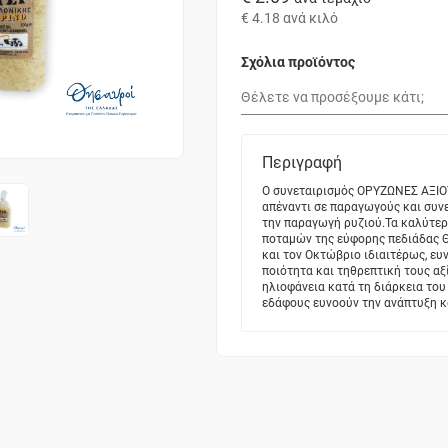
€ 4.18
ανά κιλό
Σχόλια προϊόντος
Περιγραφή
Ο συνεταιρισμός ΟΡΥΖΩΝΕΣ ΑΞΙΟ
απέναντι σε παραγωγούς και συν
την παραγωγή ρυζιού.Τα καλύτερ
ποταμών της εύφορης πεδιάδας Θ
και τον Οκτώβριο ιδιαιτέρως, ευ
ποιότητα και τηθρεπτική τους αξ
ηλιοφάνεια κατά τη διάρκεια το
εδάφους ευνοούν την ανάπτυξη κα