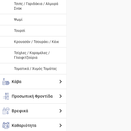
Τσιπς / Γαριδάκια / Αλμυρά
Σνακ
Ψωμί
Τουρσί
Κρουασάν / Τσουρέκι / Κέικ
Τσίχλες / Καραμέλες /
Γλειφιτζούρια
Τοματικά / Χυμός Τομάτας
Κάβα
Προσωπική Φροντίδα
Βρεφικά
Καθαριότητα