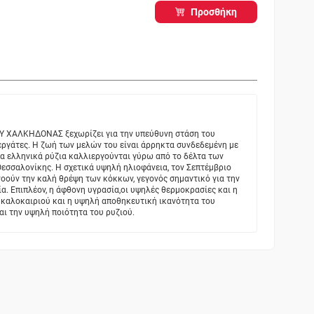
Προσθήκη
Υ ΧΑΛΚΗΔΟΝΑΣ ξεχωρίζει για την υπεύθυνη στάση του
εργάτες. Η ζωή των μελών του είναι άρρηκτα συνδεδεμένη με
α ελληνικά ρύζια καλλιεργούνται γύρω από το δέλτα των
εσσαλονίκης. Η σχετικά υψηλή ηλιοφάνεια, τον Σεπτέμβριο
νοούν την καλή θρέψη των κόκκων, γεγονός σημαντικό για την
ία. Επιπλέον, η άφθονη υγρασία,οι υψηλές θερμοκρασίες και η
υ καλοκαιριού και η υψηλή αποθηκευτική ικανότητα του
ι την υψηλή ποιότητα του ρυζιού.