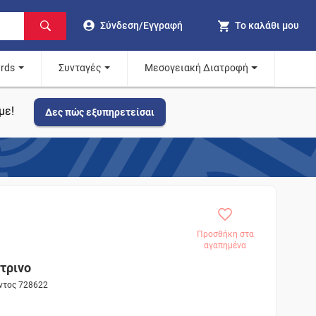
Σύνδεση/Εγγραφή
Το καλάθι μου
ards
Συνταγές
Μεσογειακή Διατροφή
με!
Δες πώς εξυπηρετείσαι
Προσθήκη στα
αγαπημένα
τρινο
όντος 728622