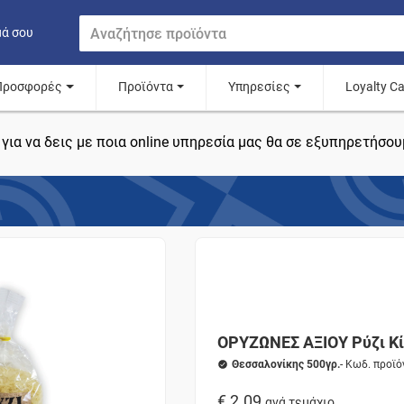
μά σου
Προσφορές
Προϊόντα
Υπηρεσίες
Loyalty C
για να δεις με ποια online υπηρεσία μας θα σε εξυπηρετήσου
ΟΡΥΖΩΝΕΣ ΑΞΙΟΥ Ρύζι Κί
Θεσσαλονίκης 500γρ.
- Κωδ. προϊ
€ 2.09
ανά τεμάχιο