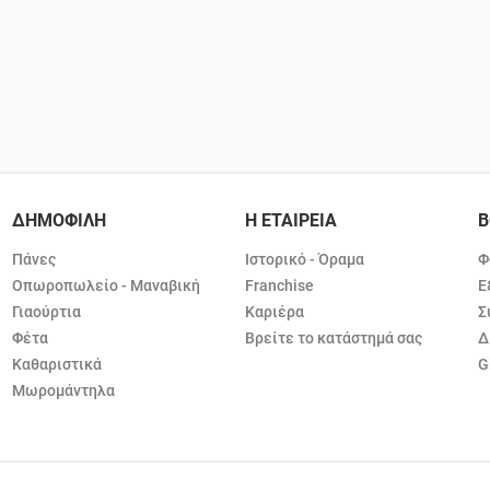
ΔΗΜΟΦΙΛΗ
Η ΕΤΑΙΡΕΙΑ
Β
Πάνες
Ιστορικό - Όραμα
Φ
Οπωροπωλείο - Μαναβική
Franchise
Ε
Γιαούρτια
Καριέρα
Σ
Φέτα
Βρείτε το κατάστημά σας
Δ
Καθαριστικά
G
Μωρομάντηλα