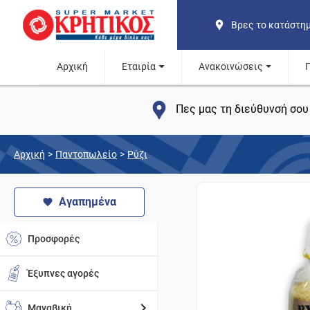
Βρες το κατάστη
Αρχική
Εταιρία
Ανακοινώσεις
Πες μας τη διεύθυνσή σου 
Αρχική
>
Παντοπωλείο
>
Ρύζι
Αγαπημένα
Προσφορές
Έξυπνες αγορές
Μαναβική