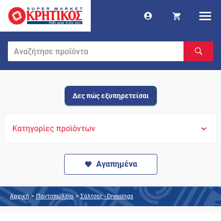
Δες πώς εξυπηρετείσαι
Κατηγορίες προϊόντων
Αγαπημένα
Αρχική
>
Παντοπωλείο
>
Σάλτσες - Dressings