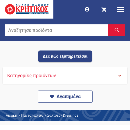
Δες πώς εξυπηρετείσαι
Κατηγορίες προϊόντων
Αγαπημένα
Αρχική
>
Παντοπωλείο
>
Σάλτσες - Dressings