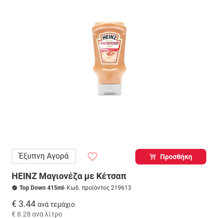
Έξυπνη Αγορά
Προσθήκη
HEINZ Μαγιονέζα με Κέτσαπ
Top Down 415ml
- Κωδ. προϊόντος 219613
€ 3.44
ανά τεμάχιο
€ 8.28
ανά λίτρο