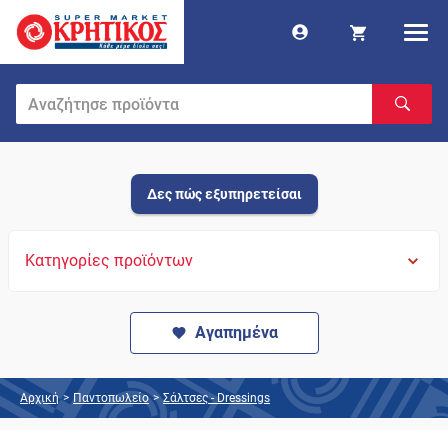
Δες πώς εξυπηρετείσαι
Κατηγορίες προϊόντων
Αγαπημένα
Αρχική
>
Παντοπωλείο
>
Σάλτσες - Dressings