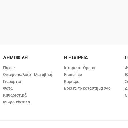
ΔΗΜΟΦΙΛΗ
Η ΕΤΑΙΡΕΙΑ
Β
Πάνες
Ιστορικό - Όραμα
Φ
Οπωροπωλείο - Μαναβική
Franchise
Ε
Γιαούρτια
Καριέρα
Σ
Φέτα
Βρείτε το κατάστημά σας
Δ
Καθαριστικά
G
Μωρομάντηλα