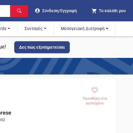
Σύνδεση/Εγγραφή
Το καλάθι μου
ards
Συνταγές
Μεσογειακή Διατροφή
με!
Δες πώς εξυπηρετείσαι
Προσθήκη στα
αγαπημένα
brese
352