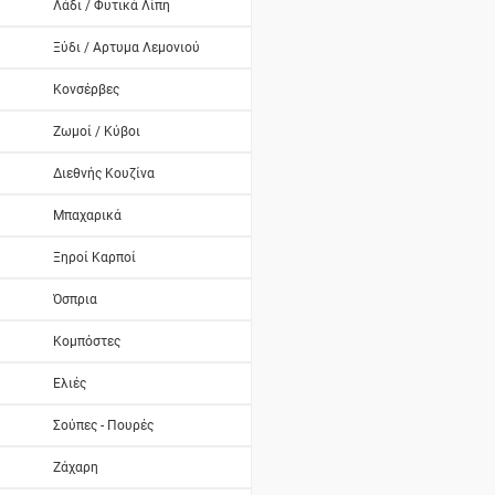
Λάδι / Φυτικά Λίπη
Ξύδι / Αρτυμα Λεμονιού
Κονσέρβες
Ζωμοί / Κύβοι
Διεθνής Κουζίνα
Μπαχαρικά
Ξηροί Καρποί
Όσπρια
Κομπόστες
Ελιές
Σούπες - Πουρές
Ζάχαρη