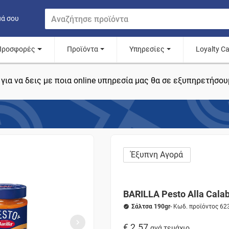
μά σου
Προσφορές
Προϊόντα
Υπηρεσίες
Loyalty C
για να δεις με ποια online υπηρεσία μας θα σε εξυπηρετήσου
Έξυπνη Αγορά
BARILLA Pesto Alla Cala
Σάλτσα 190gr
- Κωδ. προϊόντος 62
€ 2.57
ανά τεμάχιο