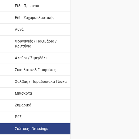
Είδη Πρωινού
Είδη Ζαχαροπλαστικής
Αυγά
Φρυγανιές / Παξιμάδια /
Κριτσίνια
Αλεύρι / Σιμιγδάλι
Σοκολάτες & Γκοφρέτες
Χαλβάς / Παραδοσιακά Γλυκά
Μπισκότα
Ζυμαρικά
Ρύζι
Σάλτσες - Dressings