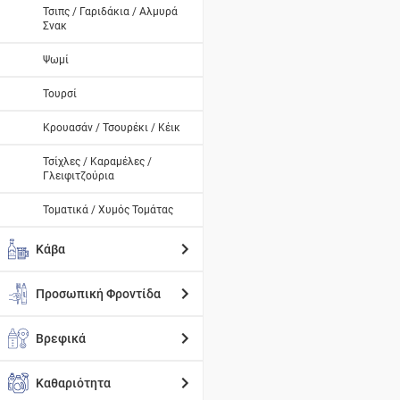
Τσιπς / Γαριδάκια / Αλμυρά
Σνακ
Ψωμί
Τουρσί
Κρουασάν / Τσουρέκι / Κέικ
Τσίχλες / Καραμέλες /
Γλειφιτζούρια
Τοματικά / Χυμός Τομάτας
Κάβα
Προσωπική Φροντίδα
Βρεφικά
Καθαριότητα