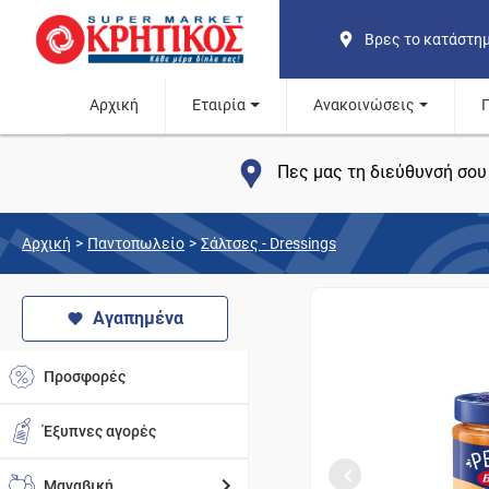
Βρες το κατάστη
Αρχική
Εταιρία
Ανακοινώσεις
Πες μας τη διεύθυνσή σου 
Αρχική
>
Παντοπωλείο
>
Σάλτσες - Dressings
Αγαπημένα
Προσφορές
Έξυπνες αγορές
Μαναβική