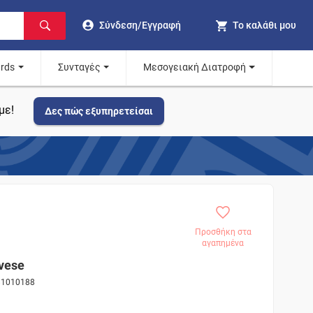
Σύνδεση/Εγγραφή
Το καλάθι μου
ards
Συνταγές
Μεσογειακή Διατροφή
με!
Δες πώς εξυπηρετείσαι
Προσθήκη στα
αγαπημένα
vese
 81010188