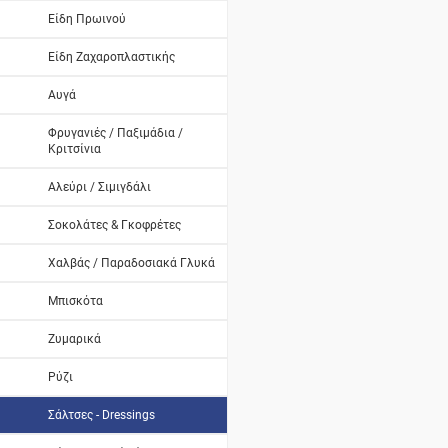
Είδη Πρωινού
Είδη Ζαχαροπλαστικής
Αυγά
Φρυγανιές / Παξιμάδια /
Κριτσίνια
Αλεύρι / Σιμιγδάλι
Σοκολάτες & Γκοφρέτες
Χαλβάς / Παραδοσιακά Γλυκά
Μπισκότα
Ζυμαρικά
Ρύζι
Σάλτσες - Dressings