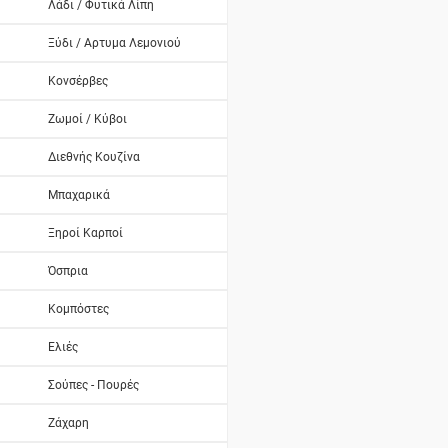
Λάδι / Φυτικά Λίπη
Ξύδι / Αρτυμα Λεμονιού
Κονσέρβες
Ζωμοί / Κύβοι
Διεθνής Κουζίνα
Μπαχαρικά
Ξηροί Καρποί
Όσπρια
Κομπόστες
Ελιές
Σούπες - Πουρές
Ζάχαρη