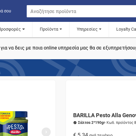
μά σου
Προσφορές
Προϊόντα
Υπηρεσίες
Loyalty C
για να δεις με ποια online υπηρεσία μας θα σε εξυπηρετήσου
BARILLA Pesto Alla Geno
Σάλτσα 2*190gr
- Κωδ. προϊόντος
€ 5.34
ανά τεμάχιο