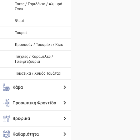
Τσιπς / Γαριδάκια / Αλμυρά
Σνακ
Ψωμί
Τουρσί
Κρουασάν / Τσουρέκι / Κέικ
Τσίχλες / Καραμέλες /
Γλειφιτζούρια
Τοματικά / Χυμός Τομάτας
Κάβα
Προσωπική Φροντίδα
Βρεφικά
Καθαριότητα