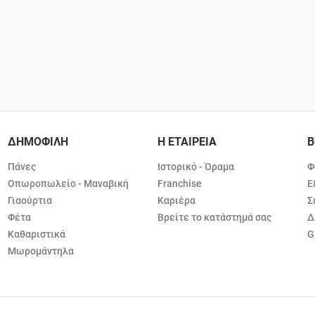
ΔΗΜΟΦΙΛΗ
Η ΕΤΑΙΡΕΙΑ
Β
Πάνες
Ιστορικό - Όραμα
Φ
Οπωροπωλείο - Μαναβική
Franchise
Ε
Γιαούρτια
Καριέρα
Σ
Φέτα
Βρείτε το κατάστημά σας
Δ
Καθαριστικά
G
Μωρομάντηλα