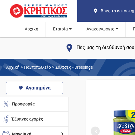
Βρες το κατάστη
Αρχική
Εταιρία
Ανακοινώσεις
Πες μας τη διεύθυνσή σου 
Αρχική
>
Παντοπωλείο
>
Σάλτσες - Dressings
Αγαπημένα
Προσφορές
Έξυπνες αγορές
Μαναβική