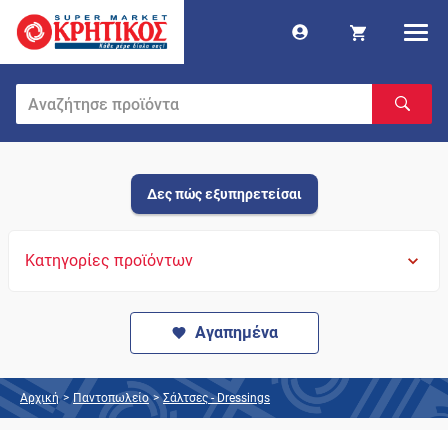
Δες πώς εξυπηρετείσαι
Κατηγορίες προϊόντων
Αγαπημένα
Αρχική
>
Παντοπωλείο
>
Σάλτσες - Dressings