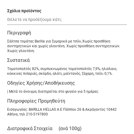
Σχόλια προϊόντος
Περιγραφή
Σάλτσα τομάτας Barilla για ζυμαρικά με τσίλι.Χωρίς προσθήκη
συντηρητικών και χωρίς γλουτένη. Χωρίς προσθήκη συντηρητικών.
Χωρίς γλουτένη.
Συστατικά
Τoματoπoλτóς 82%, συμπυκνωμένος τοματοπολτóς 7,9%, ηλιέλαιο,
κόκκινες πιπεριές, σκóρδο, αλάτι, μαϊντανóς, ζάχαρη, τσίλι 0,1%.
Οδηγίες Χρήσης/Αποθήκευσης
| Μετά το άνοιγμα, διατηρείται στο ψυγείο για 5 ημέρες.
Πληροφορίες Προμηθεύτη
Εισαγωγέας: BARILLA HELLAS A.E Πάππου 26 & Ακράγαντος 10442
Αθήνα, τηλ 210-5197800
Διατροφικά Στοιχεία
(ανά 100g)