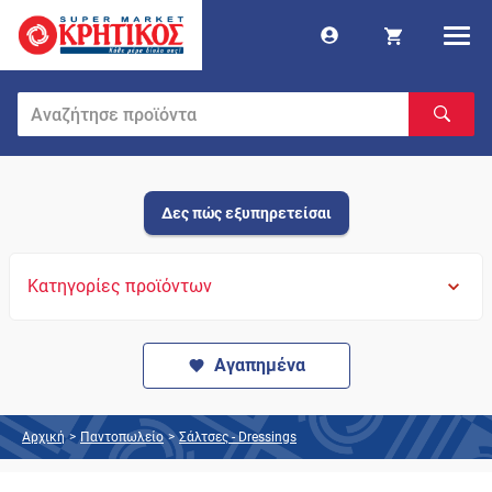
Δες πώς εξυπηρετείσαι
Κατηγορίες προϊόντων
Αγαπημένα
Αρχική
>
Παντοπωλείο
>
Σάλτσες - Dressings