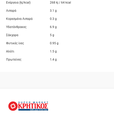
Ενέργεια (kj/kcal)
268 kj / 64 kcal
Λιπαρά
3.1 g
Κορεσμένα Λιπαρά
0.3 g
Υδατάνθρακες
6.9 g
Σάκχαρα
5 g
Φυτικές ίνες
0.95 g
Αλάτι
1.5 g
Πρωτείνες
1.4 g