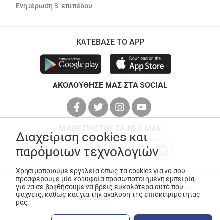
Ενημέρωση Β’ επιπέδου
ΚΑΤΕΒΑΣΕ ΤΟ APP
ΑΚΟΛΟΥΘΗΣΕ ΜΑΣ ΣΤΑ SOCIAL
ΜΑΘΕ ΠΡΩΤΟΣ ΤΑ ΝΕΑ ΜΑΣ
Διαχείριση cookies και
παρόμοιων τεχνολογιών
Χρησιμοποιούμε εργαλεία όπως τα cookies για να σου
προσφέρουμε μία κορυφαία προσωποποιημένη εμπειρία,
για να σε βοηθήσουμε να βρεις ευκολότερα αυτό που
© Copyright 2026
ANEDIK Kritikos
. All Rights Reserved
ψάχνεις, καθώς και για την ανάλυση της επισκεψιμότητάς
Made with
by
Desquared
μας.