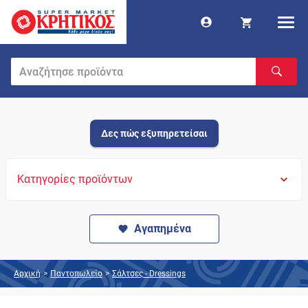
Δες πώς εξυπηρετείσαι
Κατηγορίες προϊόντων
Αγαπημένα
Αρχική
>
Παντοπωλείο
>
Σάλτσες - Dressings