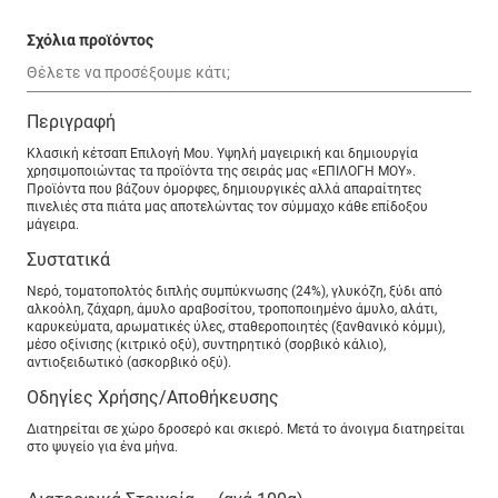
Σχόλια προϊόντος
Περιγραφή
Κλασική κέτσαπ Επιλογή Μου. Υψηλή μαγειρική και δημιουργία
χρησιμοποιώντας τα προϊόντα της σειράς μας «ΕΠΙΛΟΓΗ ΜΟΥ».
Προϊόντα που βάζουν όμορφες, δημιουργικές αλλά απαραίτητες
πινελιές στα πιάτα μας αποτελώντας τον σύμμαχο κάθε επίδοξου
μάγειρα.
Συστατικά
Νερό, τοματοπολτός διπλής συμπύκνωσης (24%), γλυκόζη, ξύδι από
αλκοόλη, ζάχαρη, άμυλο αραβοσίτου, τροποποιημένο άμυλο, αλάτι,
καρυκεύματα, αρωματικές ύλες, σταθεροποιητές (ξανθανικό κόμμι),
μέσο οξίνισης (κιτρικό οξύ), συντηρητικό (σορβικό κάλιο),
αντιοξειδωτικό (ασκορβικό οξύ).
Οδηγίες Χρήσης/Αποθήκευσης
Διατηρείται σε χώρο δροσερό και σκιερό. Μετά το άνοιγμα διατηρείται
στο ψυγείο για ένα μήνα.