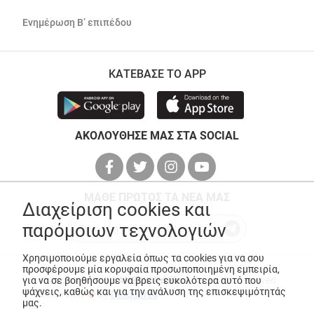
Ενημέρωση Β’ επιπέδου
ΚΑΤΕΒΑΣΕ ΤΟ APP
ΑΚΟΛΟΥΘΗΣΕ ΜΑΣ ΣΤΑ SOCIAL
ΜΑΘΕ ΠΡΩΤΟΣ ΤΑ ΝΕΑ ΜΑΣ
Διαχείριση cookies και
παρόμοιων τεχνολογιών
Χρησιμοποιούμε εργαλεία όπως τα cookies για να σου
προσφέρουμε μία κορυφαία προσωποποιημένη εμπειρία,
για να σε βοηθήσουμε να βρεις ευκολότερα αυτό που
© Copyright 2026
ANEDIK Kritikos
. All Rights Reserved
ψάχνεις, καθώς και για την ανάλυση της επισκεψιμότητάς
Made with
by
Desquared
μας.