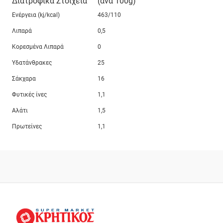
Διατροφικά Στοιχεία
(ανά 100g)
Ενέργεια (kj/kcal)
463/110
Λιπαρά
0,5
Κορεσμένα Λιπαρά
0
Υδατάνθρακες
25
Σάκχαρα
16
Φυτικές ίνες
1,1
Αλάτι
1,5
Πρωτείνες
1,1