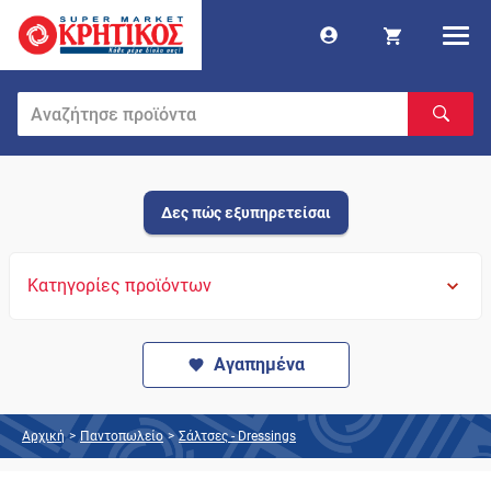
Δες πώς εξυπηρετείσαι
Κατηγορίες προϊόντων
Αγαπημένα
Αρχική
>
Παντοπωλείο
>
Σάλτσες - Dressings