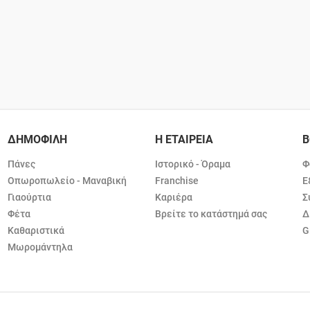
ΔΗΜΟΦΙΛΗ
Η ΕΤΑΙΡΕΙΑ
Β
Πάνες
Ιστορικό - Όραμα
Φ
Οπωροπωλείο - Μαναβική
Franchise
Ε
Γιαούρτια
Καριέρα
Σ
Φέτα
Βρείτε το κατάστημά σας
Δ
Καθαριστικά
G
Μωρομάντηλα