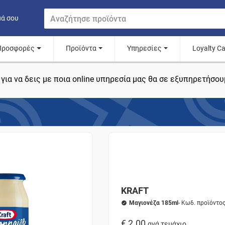
μά σου
Προσφορές
Προϊόντα
Υπηρεσίες
Loyalty C
για να δεις με ποια online υπηρεσία μας θα σε εξυπηρετήσου
KRAFT
Μαγιονέζα 185ml
- Κωδ. προϊόντο
€ 2.00
ανά τεμάχιο