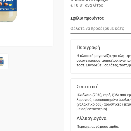
€ 10.81
ανά λίτρο
Σχόλια προϊόντος
Περιγραφή
Η κλασική μαγιονέζα, για όλη την
οικογενειακού τραπεζιού, ενώ πρ
τοστ. Συνοδεύει: σαλάτες, τοστ, 
Συστατικά
Ηλιέλαιο (70%), νερό, ξύδι από κ
λεμονιού, τροποποιημένο άμυλο,
(γαλακτικό οξύ), χρωστικές (εκχ
με ασβεστονάτριο).
Αλλεργιογόνα
Περιέχει αυγό,μουστάρδα.