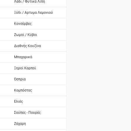
Λάδι / Φυτικά Λίπη
Ξύδι / Αρτυμα Λεμονιού
Κονσέρβες
Ζωμοί / Κύβοι
Διεθνής Κουζίνα
Μπαχαρικά
Ξηροί Καρποί
Όσπρια
Κομπόστες
Ελιές
Σούπες - Πουρές
Ζάχαρη