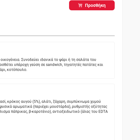
Προσθήκη
 οικογένεια. Συνοδεύει ιδανικά το ψάρι ή τη σαλάτα του
οσθέτει υπέροχη γεύση σε sandwich, τηγατητές πατάτες και
ψάρι, κοτόπουλο.
ρασί, κρόκος αυγού (5%), αλάτι, ζάχαρη, συμπύκνωμα χυμού
 φυσικά αρωματικά (περιέχει μουστάρδα), ρυθμιστής οξύτητας
ύλισμα πάπρικας, β-καροτένιο), αντιοξειδωτικό (άλας του EDTA