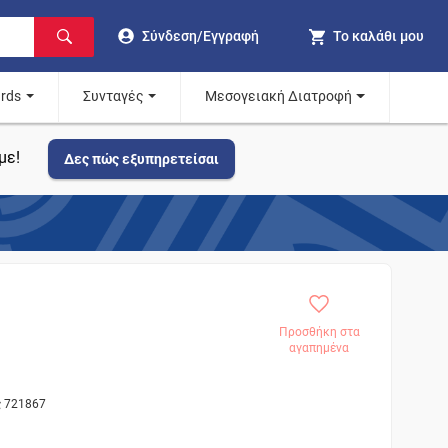
Σύνδεση/Εγγραφή
Το καλάθι μου
ards
Συνταγές
Μεσογειακή Διατροφή
με!
Δες πώς εξυπηρετείσαι
Προσθήκη στα
αγαπημένα
ς 721867