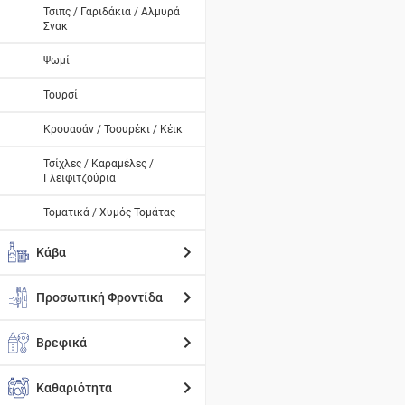
Τσιπς / Γαριδάκια / Αλμυρά
Σνακ
Ψωμί
Τουρσί
Κρουασάν / Τσουρέκι / Κέικ
Τσίχλες / Καραμέλες /
Γλειφιτζούρια
Τοματικά / Χυμός Τομάτας
Κάβα
Προσωπική Φροντίδα
Βρεφικά
Καθαριότητα