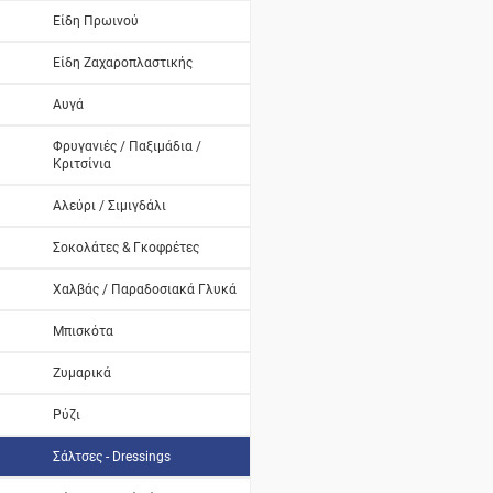
Είδη Πρωινού
Είδη Ζαχαροπλαστικής
Αυγά
Φρυγανιές / Παξιμάδια /
Κριτσίνια
Αλεύρι / Σιμιγδάλι
Σοκολάτες & Γκοφρέτες
Χαλβάς / Παραδοσιακά Γλυκά
Μπισκότα
Ζυμαρικά
Ρύζι
Σάλτσες - Dressings