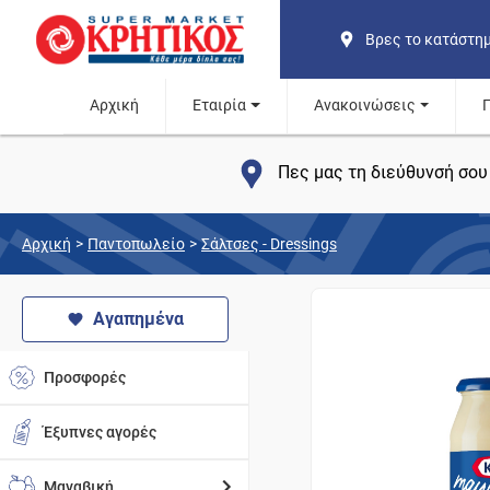
Βρες το κατάστη
Αρχική
Εταιρία
Ανακοινώσεις
Πες μας τη διεύθυνσή σου 
Αρχική
>
Παντοπωλείο
>
Σάλτσες - Dressings
Αγαπημένα
Προσφορές
Έξυπνες αγορές
Μαναβική