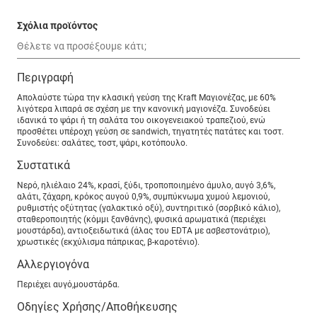
Σχόλια προϊόντος
Περιγραφή
Απολαύστε τώρα την κλασική γεύση της Kraft Μαγιονέζας, με 60%
λιγότερα λιπαρά σε σχέση με την κανονική μαγιονέζα. Συνοδεύει
ιδανικά το ψάρι ή τη σαλάτα του οικογενειακού τραπεζιού, ενώ
προσθέτει υπέροχη γεύση σε sandwich, τηγατητές πατάτες και τοστ.
Συνοδεύει: σαλάτες, τοστ, ψάρι, κοτόπουλο.
Συστατικά
Νερό, ηλιέλαιο 24%, κρασί, ξύδι, τροποποιημένο άμυλο, αυγό 3,6%,
αλάτι, ζάχαρη, κρόκος αυγού 0,9%, συμπύκνωμα χυμού λεμονιού,
ρυθμιστής οξύτητας (γαλακτικό οξύ), συντηριτικό (σορβικό κάλιο),
σταθεροποιητής (κόμμι ξανθάνης), φυσικά αρωματικά (περιέχει
μουστάρδα), αντιοξειδωτικά (άλας του EDTA με ασβεστονάτριο),
χρωστικές (εκχύλισμα πάπρικας, β-καροτένιο).
Αλλεργιογόνα
Περιέχει αυγό,μουστάρδα.
Οδηγίες Χρήσης/Αποθήκευσης