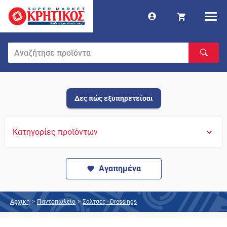
Δες πώς εξυπηρετείσαι
Κατηγορίες προϊόντων
Αγαπημένα
Αρχική
>
Παντοπωλείο
>
Σάλτσες - Dressings