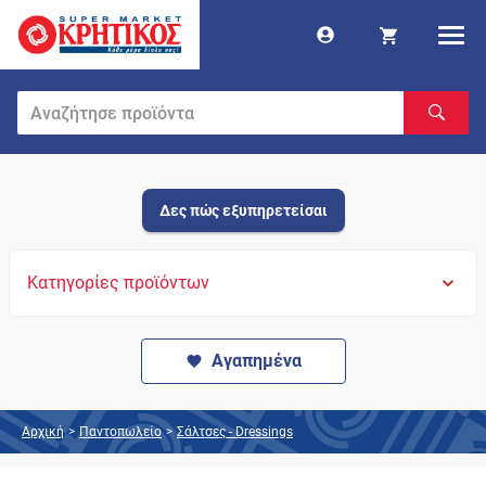
Δες πώς εξυπηρετείσαι
Κατηγορίες προϊόντων
Αγαπημένα
Αρχική
>
Παντοπωλείο
>
Σάλτσες - Dressings