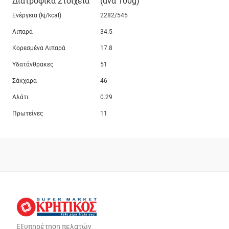
Διατροφικά Στοιχεία
(ανά 100g)
Ενέργεια (kj/kcal)
2282/545
Λιπαρά
34.5
Κορεσμένα Λιπαρά
17.8
Υδατάνθρακες
51
Σάκχαρα
46
Αλάτι
0.29
Πρωτείνες
11
Εξυπηρέτηση πελατών