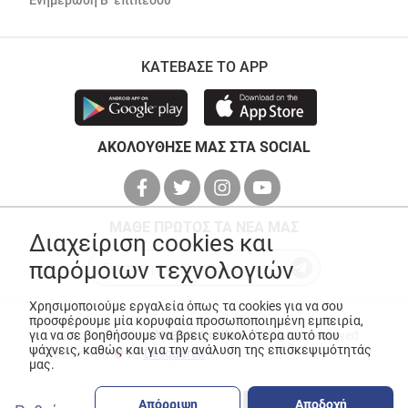
Ενημέρωση Β’ επιπέδου
ΚΑΤΕΒΑΣΕ ΤΟ APP
ΑΚΟΛΟΥΘΗΣΕ ΜΑΣ ΣΤΑ SOCIAL
ΜΑΘΕ ΠΡΩΤΟΣ ΤΑ ΝΕΑ ΜΑΣ
Διαχείριση cookies και
παρόμοιων τεχνολογιών
Χρησιμοποιούμε εργαλεία όπως τα cookies για να σου
προσφέρουμε μία κορυφαία προσωποποιημένη εμπειρία,
για να σε βοηθήσουμε να βρεις ευκολότερα αυτό που
© Copyright 2026
ANEDIK Kritikos
. All Rights Reserved
ψάχνεις, καθώς και για την ανάλυση της επισκεψιμότητάς
Made with
by
Desquared
μας.
Απόρριψη
Αποδοχή