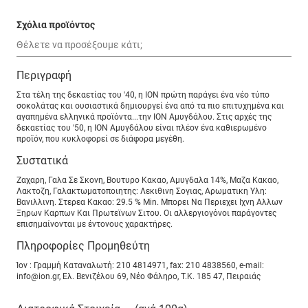
Σχόλια προϊόντος
Περιγραφή
Στα τέλη της δεκαετίας του '40, η ΙΟΝ πρώτη παράγει ένα νέο τύπο
σοκολάτας και ουσιαστικά δημιουργεί ένα από τα πιο επιτυχημένα και
αγαπημένα ελληνικά προϊόντα...την ΙΟΝ Αμυγδάλου. Στις αρχές της
δεκαετίας του '50, η ΙΟΝ Αμυγδάλου είναι πλέον ένα καθιερωμένο
προϊόν, που κυκλοφορεί σε διάφορα μεγέθη.
Συστατικά
Ζαχαρη, Γαλα Σε Σκονη, Βουτυρο Κακαο, Αμυγδαλα 14%, Μαζα Κακαο,
Λακτοζη, Γαλακτωματοποιητης: Λεκιθινη Σογιας, Αρωματικη Υλη:
Βανιλλινη. Στερεα Κακαο: 29.5 % Min. Μπορει Να Περιεχει Ιχνη Αλλων
Ξηρων Καρπων Και Πρωτεϊνων Σιτου. Οι αλλεργιογόνοι παράγοντες
επισημαίνονται με έντονους χαρακτήρες.
Πληροφορίες Προμηθεύτη
Ίον : Γραμμή Καταναλωτή: 210 4814971, fax: 210 4838560, e-mail:
info@ion.gr, Ελ. Βενιζέλου 69, Νέο Φάληρο, Τ.Κ. 185 47, Πειραιάς