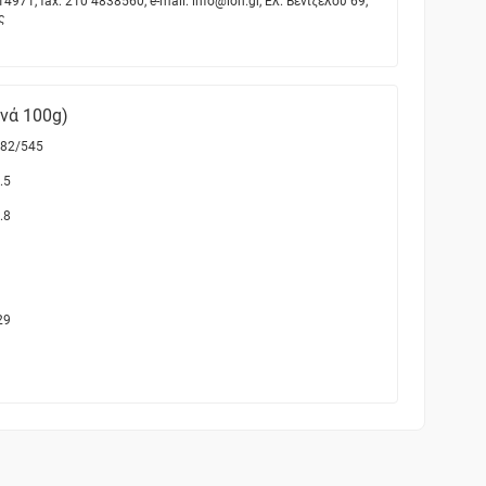
971, fax: 210 4838560, e-mail: info@ion.gr, Ελ. Βενιζέλου 69,
ς
ανά 100g)
82/545
.5
.8
29