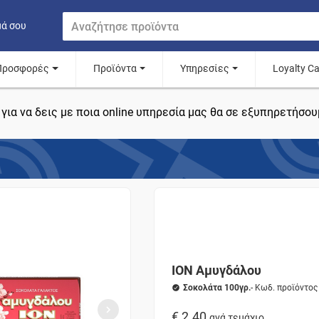
μά σου
Προσφορές
Προϊόντα
Υπηρεσίες
Loyalty C
για να δεις με ποια online υπηρεσία μας θα σε εξυπηρετήσου
ΙΟΝ Αμυγδάλου
Σοκολάτα 100γρ.
- Κωδ. προϊόντος
€ 2.40
ανά τεμάχιο