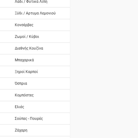
Λάδι / Φυτικά Λίπη
Ξύδι / Αρτυμα Λεμονιού
Κονσέρβες
Ζωμοί / Κύβοι
Διεθνής Κουζίνα
Μπαχαρικά
Ξηροί Καρποί
Όσπρια
Κομπόστες
Ελιές
Σούπες - Πουρές
Ζάχαρη