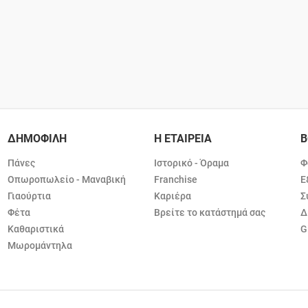
ΔΗΜΟΦΙΛΗ
Η ΕΤΑΙΡΕΙΑ
Β
Πάνες
Ιστορικό - Όραμα
Φ
Οπωροπωλείο - Μαναβική
Franchise
Ε
Γιαούρτια
Καριέρα
Σ
Φέτα
Βρείτε το κατάστημά σας
Δ
Καθαριστικά
G
Μωρομάντηλα