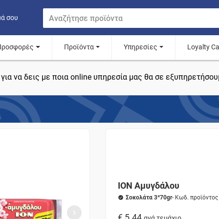
μά σου
Προσφορές
Προϊόντα
Υπηρεσίες
Loyalty C
για να δεις με ποια online υπηρεσία μας θα σε εξυπηρετήσου
ΙΟΝ Αμυγδάλου
Σοκολάτα 3*70gr
- Κωδ. προϊόντο
€ 5.44
ανά τεμάχιο