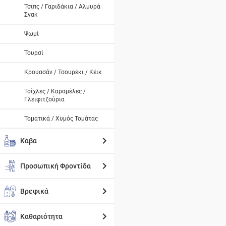
Τσιπς / Γαριδάκια / Αλμυρά
Σνακ
Ψωμί
Τουρσί
Κρουασάν / Τσουρέκι / Κέικ
Τσίχλες / Καραμέλες /
Γλειφιτζούρια
Τοματικά / Χυμός Τομάτας
Κάβα
Προσωπική Φροντίδα
Βρεφικά
Καθαριότητα