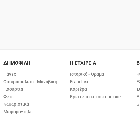
ΔΗΜΟΦΙΛΗ
Η ΕΤΑΙΡΕΙΑ
Β
Πάνες
Ιστορικό - Όραμα
Φ
Οπωροπωλείο - Μαναβική
Franchise
Ε
Γιαούρτια
Καριέρα
Σ
Φέτα
Βρείτε το κατάστημά σας
Δ
Καθαριστικά
G
Μωρομάντηλα