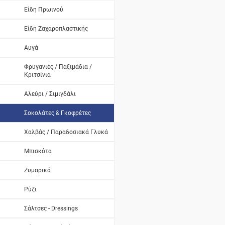
Είδη Πρωινού
Είδη Ζαχαροπλαστικής
Αυγά
Φρυγανιές / Παξιμάδια /
Κριτσίνια
Αλεύρι / Σιμιγδάλι
Σοκολάτες & Γκοφρέτες
Χαλβάς / Παραδοσιακά Γλυκά
Μπισκότα
Ζυμαρικά
Ρύζι
Σάλτσες - Dressings