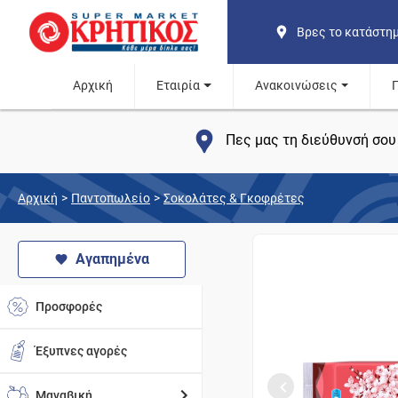
Βρες το κατάστη
Αρχική
Εταιρία
Ανακοινώσεις
Πες μας τη διεύθυνσή σου 
Αρχική
>
Παντοπωλείο
>
Σοκολάτες & Γκοφρέτες
Αγαπημένα
Προσφορές
Έξυπνες αγορές
Μαναβική