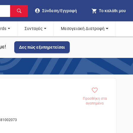
Σύνδεση/Εγγραφή
Το καλάθι μου
ards
Συνταγές
Μεσογειακή Διατροφή
με!
Δες πώς εξυπηρετείσαι
Προσθήκη στα
αγαπημένα
ς 81002073