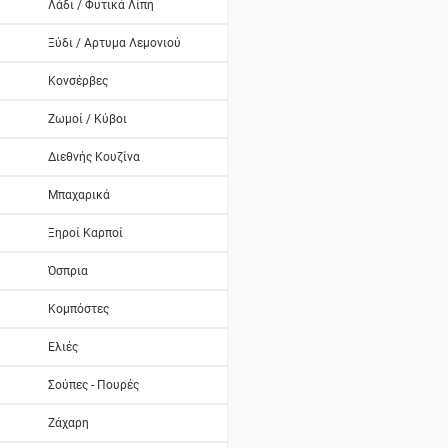
Λάδι / Φυτικά Λίπη
Ξύδι / Αρτυμα Λεμονιού
Κονσέρβες
Ζωμοί / Κύβοι
Διεθνής Κουζίνα
Μπαχαρικά
Ξηροί Καρποί
Όσπρια
Κομπόστες
Ελιές
Σούπες - Πουρές
Ζάχαρη