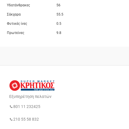
Υδατάνθρακες
56
Σάκχαρα
55.5
Φυτικές ίνες
0.5
Πρωτείνες
9.8
Εξυπηρέτηση πελατών
801 11 232425
210 55 58 832