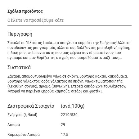
Σχόλια προϊόντος
Περιγραφή
Σοκολάτα Γάλακτος Lacta...το πιο γλυκό κομμάτι της ζωής σας! Άλλοτε
συνοδεύοντας μια γνωριμία, άλλοτε συμβολίζοντας μια αληθινή αγάπη,
η δική μας Lacta είναι αυτή που μας φέρνει κοντά με εκείνους που
αγαπάμε και μας θυμίζει τις στιγμές που μοιραζόμαστε μαζί τους...
Συστατικά
Ζάχαρη, αποβουτυρωμένο γάλα σε σκόνη, βούτυρο κακάο, κακαόμαζα,
βούτυρο γάλακτος, ορός γάλακτος σε σκόνη, γαλακτωματοποιητής
(λεκιθίνη σογιας), άρωμα (βανιλίνη). Στερεά κακάο 25% τουλάχιστον.
Μπορεί να περιέχει ξηρούς καρπούς, σιτάρι και φιστίκι.
Διατροφικά Στοιχεία
(ανά 100g)
Ενέργεια (kj/kcal)
2210/530
Λιπαρά
29
Κορεσμένα Λιπαρά
17.5