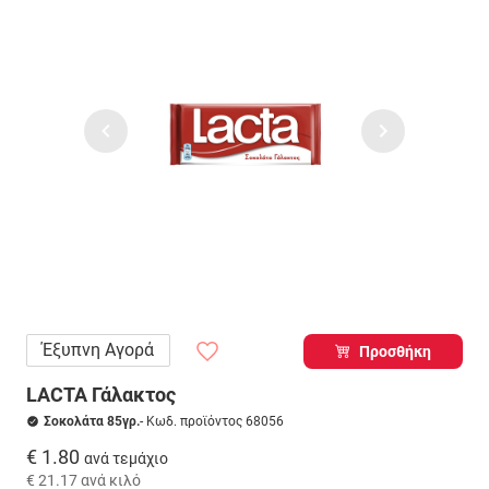
Έξυπνη Αγορά
Προσθήκη
LACTA Γάλακτος
Σοκολάτα 85γρ.
- Κωδ. προϊόντος 68056
€ 1.80
ανά τεμάχιο
€ 21.17
ανά κιλό