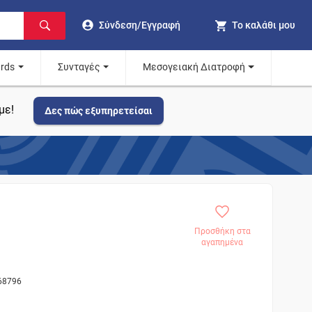
Σύνδεση/Εγγραφή
Το καλάθι μου
ards
Συνταγές
Μεσογειακή Διατροφή
με!
Δες πώς εξυπηρετείσαι
Προσθήκη στα
αγαπημένα
 68796