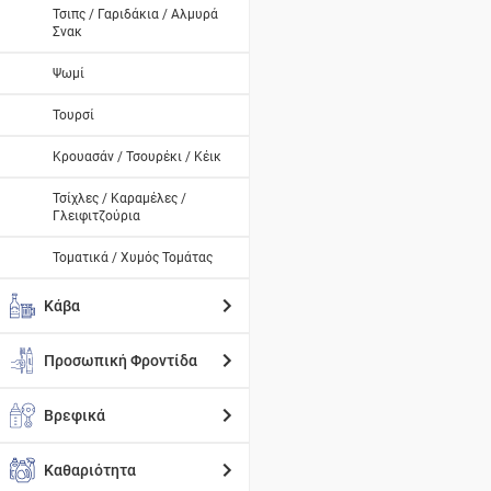
Τσιπς / Γαριδάκια / Αλμυρά
Σνακ
Ψωμί
Τουρσί
Κρουασάν / Τσουρέκι / Κέικ
Τσίχλες / Καραμέλες /
Γλειφιτζούρια
Τοματικά / Χυμός Τομάτας
Κάβα
Προσωπική Φροντίδα
Βρεφικά
Καθαριότητα