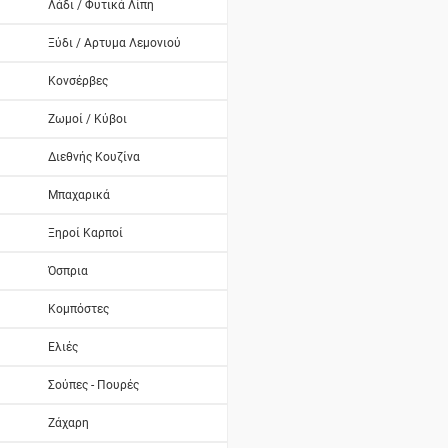
Λάδι / Φυτικά Λίπη
Ξύδι / Αρτυμα Λεμονιού
Κονσέρβες
Ζωμοί / Κύβοι
Διεθνής Κουζίνα
Μπαχαρικά
Ξηροί Καρποί
Όσπρια
Κομπόστες
Ελιές
Σούπες - Πουρές
Ζάχαρη