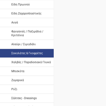
Είδη Πρωινού
Είδη Ζαχαροπλαστικής
Αυγά
Φρυγανιές / Παξιμάδια /
Κριτσίνια
Αλεύρι / Σιμιγδάλι
Σοκολάτες & Γκοφρέτες
Χαλβάς / Παραδοσιακά Γλυκά
Μπισκότα
Ζυμαρικά
Ρύζι
Σάλτσες - Dressings