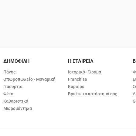
ΔΗΜΟΦΙΛΗ
Η ΕΤΑΙΡΕΙΑ
Β
Πάνες
Ιστορικό - Όραμα
Φ
Οπωροπωλείο - Μαναβική
Franchise
Ε
Γιαούρτια
Καριέρα
Σ
Φέτα
Βρείτε το κατάστημά σας
Δ
Καθαριστικά
G
Μωρομάντηλα