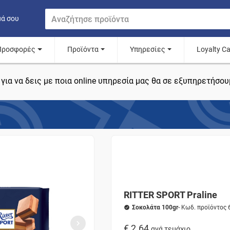
μά σου
Προσφορές
Προϊόντα
Υπηρεσίες
Loyalty C
για να δεις με ποια online υπηρεσία μας θα σε εξυπηρετήσου
RITTER SPORT Praline
Σοκολάτα 100gr
- Κωδ. προϊόντος
€ 2.64
ανά τεμάχιο