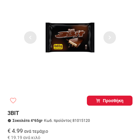
Προσθήκη
3BIT
Σοκολάτα 4*65gr
- Κωδ. προϊόντος 81015120
€ 4.99
ανά τεμάχιο
€ 19.19
ανά κιλό