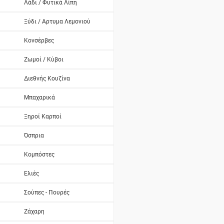
Λάδι / Φυτικά Λίπη
Ξύδι / Αρτυμα Λεμονιού
Κονσέρβες
Ζωμοί / Κύβοι
Διεθνής Κουζίνα
Μπαχαρικά
Ξηροί Καρποί
Όσπρια
Κομπόστες
Ελιές
Σούπες - Πουρές
Ζάχαρη