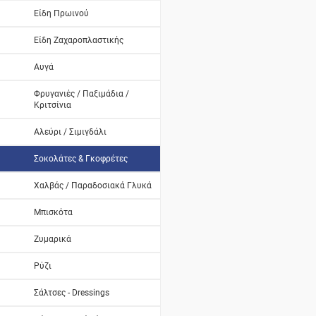
Είδη Πρωινού
Είδη Ζαχαροπλαστικής
Αυγά
Φρυγανιές / Παξιμάδια /
Κριτσίνια
Αλεύρι / Σιμιγδάλι
Σοκολάτες & Γκοφρέτες
Χαλβάς / Παραδοσιακά Γλυκά
Μπισκότα
Ζυμαρικά
Ρύζι
Σάλτσες - Dressings