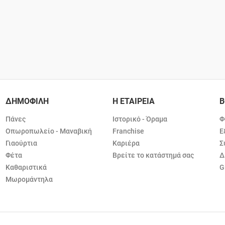
ΔΗΜΟΦΙΛΗ
Η ΕΤΑΙΡΕΙΑ
Β
Πάνες
Ιστορικό - Όραμα
Φ
Οπωροπωλείο - Μαναβική
Franchise
Ε
Γιαούρτια
Καριέρα
Σ
Φέτα
Βρείτε το κατάστημά σας
Δ
Καθαριστικά
G
Μωρομάντηλα