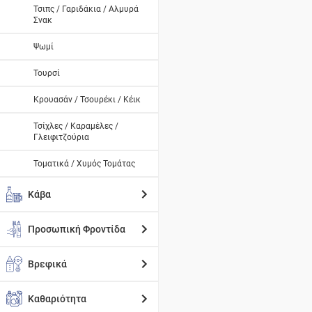
Τσιπς / Γαριδάκια / Αλμυρά
Σνακ
Ψωμί
Τουρσί
Κρουασάν / Τσουρέκι / Κέικ
Τσίχλες / Καραμέλες /
Γλειφιτζούρια
Τοματικά / Χυμός Τομάτας
Κάβα
Προσωπική Φροντίδα
Βρεφικά
Καθαριότητα