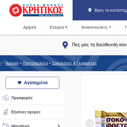
Βρες το κατάστη
Αρχική
Εταιρία
Ανακοινώσεις
Πες μας τη διεύθυνσή σου 
Αρχική
>
Παντοπωλείο
>
Σοκολάτες & Γκοφρέτες
Αγαπημένα
Προσφορές
Έξυπνες αγορές
Μαναβική