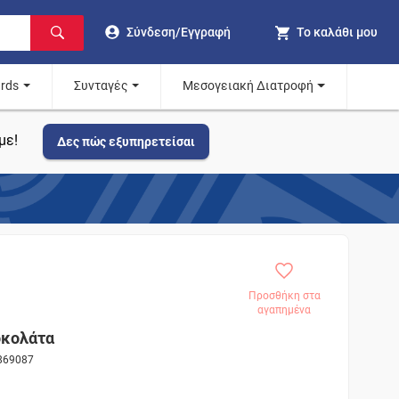
Σύνδεση/Εγγραφή
Το καλάθι μου
ards
Συνταγές
Μεσογειακή Διατροφή
με!
Δες πώς εξυπηρετείσαι
Προσθήκη στα
αγαπημένα
οκολάτα
 869087