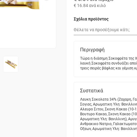
€ 16.84
ανά κιλό
Σχόλια προϊόντος
Περιγραφή
Τώρα η διάσημη Σοκοφρέτα της Ι
λευκή Σοκοφρέτα συνδυάζει απολ
τρεις σειρές βάφλας και γέμιση 
Συστατικά
Λευκη Σοκολατα 34% (Ζαχαρη, Γα
Σογιας, Αρωματικη Υλη: Βανιλλινη
Αλευρο Σιτου, Σκονη Κακαο (10-
Βουτυρο Κακαο, Σκονη Κακαο (10-
Αρωματικη Υλη: Βανιλλινη), Αμυγ
Ανθρακικο Νατριο, Γαλακτωματοπ
Οξεων, Αρωματικη Υλη: Βανιλλιν