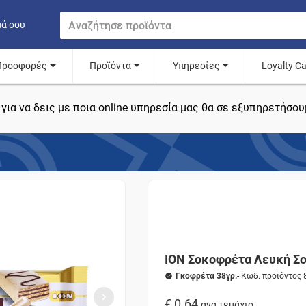
μά σου
Προσφορές
Προϊόντα
Υπηρεσίες
Loyalty C
για να δεις με ποια online υπηρεσία μας θα σε εξυπηρετήσου
ΙΟΝ Σοκοφρέτα Λευκή Σ
Γκοφρέτα 38γρ.
- Κωδ. προϊόντος
€ 0.64
ανά τεμάχιο