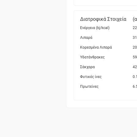
Διατροφικά Στοιχεία
(
Ενέργεια (kj/kcal)
22
Λιπαρά
31
Κορεσμένα Λιπαρά
20
Υδατάνθρακες
59
Σάκχαρα
42
Φυτικές ίνες
0.
Πρωτείνες
6.