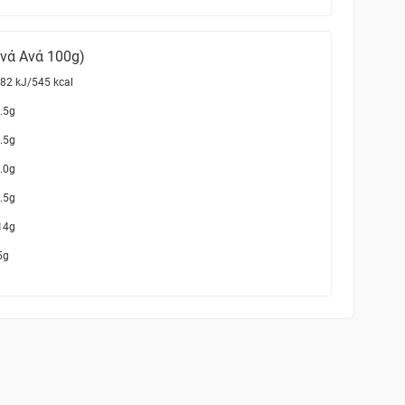
ανά Ανά 100g)
82 kJ/545 kcal
.5g
.5g
.0g
.5g
14g
5g