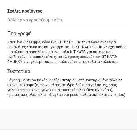
Σχόλια προϊόντος
Περιγραφή
Κάνε ένα διάλειμμα, κάνε ένα ΚIT KAT®… με την τέλεια αναλογία
σοκολάτας γάλακτος και γκοφρέτας! Το ΚIT KAT® CHUNKY έχει ακόμα
πιο πλούσια σοκολάτα από ένα απλό ΚIT KAT® για αυτούς που
αναζητούν πιο σοκολατένιες και ελάφριες απολαύσεις.ΚIT KAT®
CHUNKY μίνι γκοφρετάκια επικαλυμμένα με σοκολάτα γάλακτος.
Συστατικά
Ζάχαρη, βούτυρο κακάο, αλεύρι σιταριού, αποβουτυρωμένο γάλα σε
σκόνη, κακαόμαζα, φοινικέλαιο, άνυδρο βούτυρο γάλακτος, ορός
γάλακτος σε σκόνη, γαλακτοματοποιητής (λεκιθίνη ηλίανθου),
αρωματικές ύλες, αλάτι, διογκωτικό μέσο (ανθρακικά άλατα νατρίου).