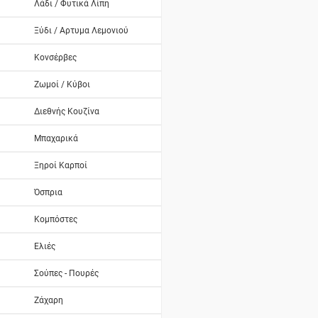
Λάδι / Φυτικά Λίπη
Ξύδι / Αρτυμα Λεμονιού
Κονσέρβες
Ζωμοί / Κύβοι
Διεθνής Κουζίνα
Μπαχαρικά
Ξηροί Καρποί
Όσπρια
Κομπόστες
Ελιές
Σούπες - Πουρές
Ζάχαρη