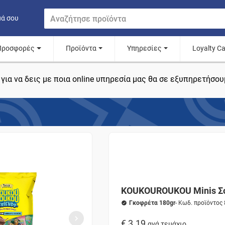
μά σου
Προσφορές
Προϊόντα
Υπηρεσίες
Loyalty C
για να δεις με ποια online υπηρεσία μας θα σε εξυπηρετήσου
KOUKOUROUKOU Minis Σο
Γκοφρέτα 180gr
- Κωδ. προϊόντος
€ 3.19
ανά τεμάχιο