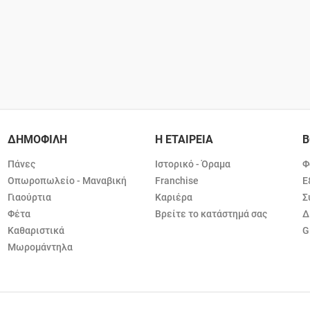
ΔΗΜΟΦΙΛΗ
Η ΕΤΑΙΡΕΙΑ
Β
Πάνες
Ιστορικό - Όραμα
Φ
Οπωροπωλείο - Μαναβική
Franchise
Ε
Γιαούρτια
Καριέρα
Σ
Φέτα
Βρείτε το κατάστημά σας
Δ
Καθαριστικά
G
Μωρομάντηλα