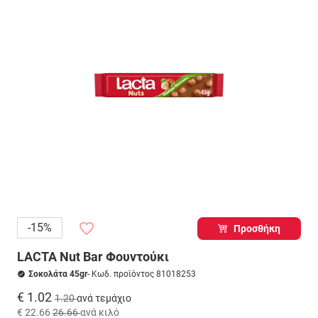
-15%
Προσθήκη
LACTA Nut Bar Φουντούκι
Σοκολάτα 45gr
- Κωδ. προϊόντος 81018253
€ 1.02
1.20
ανά τεμάχιο
€ 22.66
26.66
ανά κιλό