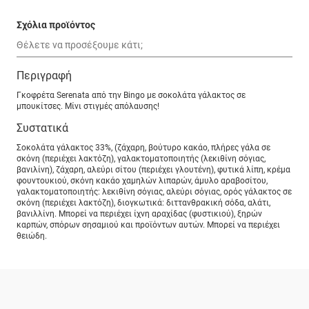
Σχόλια προϊόντος
Περιγραφή
Γκοφρέτα Serenata από την Bingo με σοκολάτα γάλακτος σε
μπουκίτσες. Μίνι στιγμές απόλαυσης!
Συστατικά
Σοκολάτα γάλακτος 33%, (ζάχαρη, βούτυρο κακάο, πλήρες γάλα σε
σκόνη (περιέχει λακτόζη), γαλακτοματοποιητής (λεκιθίνη σόγιας,
βανιλίνη), ζάχαρη, αλεύρι σίτου (περιέχει γλουτένη), φυτικά λίπη, κρέμα
φουντουκιού, σκόνη κακάο χαμηλών λιπαρών, άμυλο αραβοσίτου,
γαλακτοματοποιητής: λεκιθίνη σόγιας, αλεύρι σόγιας, ορός γάλακτος σε
σκόνη (περιέχει λακτόζη), διογκωτικά: διττανθρακική σόδα, αλάτι,
βανιλλίνη. Μπορεί να περιέχει ίχνη αραχίδας (φυστικιού), ξηρών
καρπών, σπόρων σησαμιού και προϊόντων αυτών. Μπορεί να περιέχει
θειώδη.