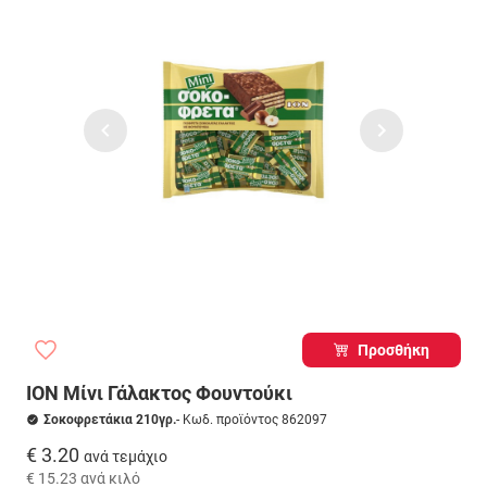
Προσθήκη
ΙΟΝ Μίνι Γάλακτος Φουντούκι
Σοκοφρετάκια 210γρ.
- Κωδ. προϊόντος 862097
€ 3.20
ανά τεμάχιο
€ 15.23
ανά κιλό