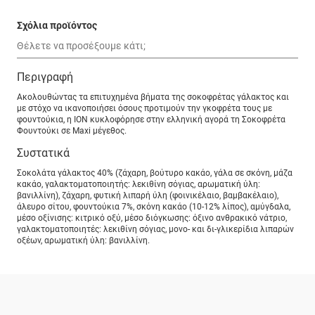
Σχόλια προϊόντος
Περιγραφή
Ακολουθώντας τα επιτυχημένα βήματα της σοκοφρέτας γάλακτος και
με στόχο να ικανοποιήσει όσους προτιμούν την γκοφρέτα τους με
φουντούκια, η ΙΟΝ κυκλοφόρησε στην ελληνική αγορά τη Σοκοφρέτα
Φουντούκι σε Maxi μέγεθος.
Συστατικά
Σοκολάτα γάλακτος 40% (ζάχαρη, βούτυρο κακάο, γάλα σε σκόνη, μάζα
κακάο, γαλακτοματοποιητής: λεκιθίνη σόγιας, αρωματική ύλη:
βανιλλίνη), ζάχαρη, φυτική λιπαρή ύλη (φοινικέλαιο, βαμβακέλαιο),
άλευρο σίτου, φουντούκια 7%, σκόνη κακάο (10-12% λίπος), αμύγδαλα,
μέσο οξίνισης: κιτρικό οξύ, μέσο διόγκωσης: όξινο ανθρακικό νάτριο,
γαλακτοματοποιητές: λεκιθίνη σόγιας, μονο- και δι-γλικερίδια λιπαρών
οξέων, αρωματική ύλη: βανιλλίνη.