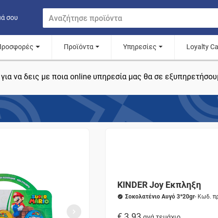
μά σου
Προσφορές
Προϊόντα
Υπηρεσίες
Loyalty C
για να δεις με ποια online υπηρεσία μας θα σε εξυπηρετήσου
KINDER Joy Εκπληξη
Σοκολατένιο Αυγό 3*20gr
- Κωδ. 
€ 3.93
ανά τεμάχιο