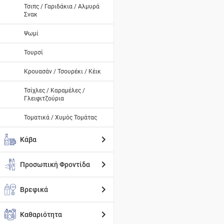
Τσιπς / Γαριδάκια / Αλμυρά
Σνακ
Ψωμί
Τουρσί
Κρουασάν / Τσουρέκι / Κέικ
Τσίχλες / Καραμέλες /
Γλειφιτζούρια
Τοματικά / Χυμός Τομάτας
Κάβα
Προσωπική Φροντίδα
Βρεφικά
Καθαριότητα