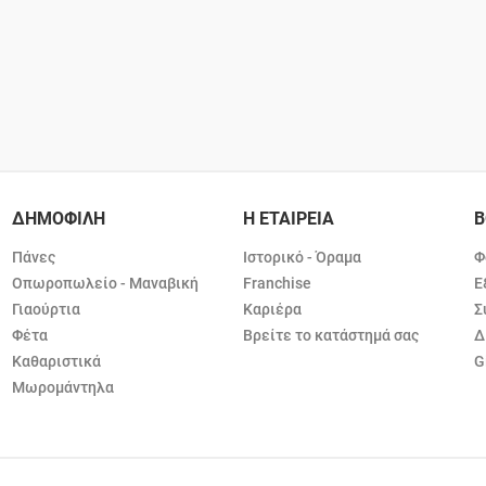
ΔΗΜΟΦΙΛΗ
Η ΕΤΑΙΡΕΙΑ
Β
Πάνες
Ιστορικό - Όραμα
Φ
Οπωροπωλείο - Μαναβική
Franchise
Ε
Γιαούρτια
Καριέρα
Σ
Φέτα
Βρείτε το κατάστημά σας
Δ
Καθαριστικά
G
Μωρομάντηλα