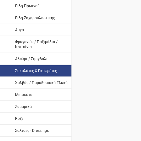
Είδη Πρωινού
Είδη Ζαχαροπλαστικής
Αυγά
Φρυγανιές / Παξιμάδια /
Κριτσίνια
Αλεύρι / Σιμιγδάλι
Σοκολάτες & Γκοφρέτες
Χαλβάς / Παραδοσιακά Γλυκά
Μπισκότα
Ζυμαρικά
Ρύζι
Σάλτσες - Dressings