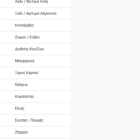
Λάδι / Φυτικά Λίπη
Ξύδι / Αρτυμα Λεμονιού
Κονσέρβες
Ζωμοί / Κύβοι
Διεθνής Κουζίνα
Μπαχαρικά
Ξηροί Καρποί
Όσπρια
Κομπόστες
Ελιές
Σούπες - Πουρές
Ζάχαρη