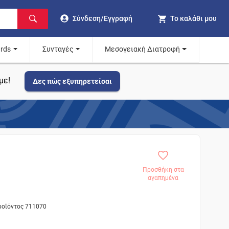
Σύνδεση/Εγγραφή
Το καλάθι μου
ards
Συνταγές
Μεσογειακή Διατροφή
με!
Δες πώς εξυπηρετείσαι
Προσθήκη στα
αγαπημένα
προϊόντος 711070